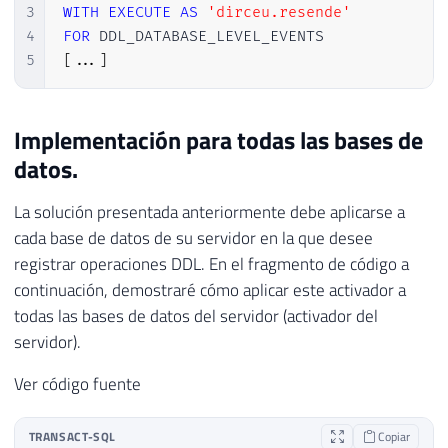
3
WITH
EXECUTE
AS
'dirceu.resende'
54
PRINT
@Mensagem
4
FOR
55
5
[
.
.
.
]
56
57
END
58
ELSE
BEGIN
Implementación para todas las bases de
59
datos.
60
IF
(
LEFT
(
@Ds_Tipo_Evento
,
5
)
61
BEGIN
La solución presentada anteriormente debe aplicarse a
62
cada base de datos de su servidor en la que desee
63
SET
@Mensagem
=
'Você ('
64
registrar operaciones DDL. En el fragmento de código a
65
Favor criar o objeto na database correta.
continuación, demostraré cómo aplicar este activador a
66
todas las bases de datos del servidor (activador del
67
A equipe de Banco de Dados agradece a su
servidor).
68
69
Ver código fuente
70
PRINT
@Mensagem
71
TRANSACT-SQL
Copiar