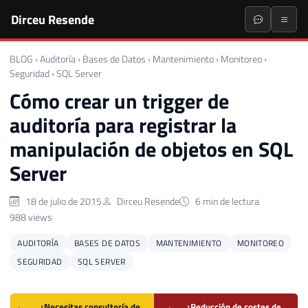
Dirceu Resende
BLOG
›
Auditoría
›
Bases de Datos
›
Mantenimiento
›
Monitoreo
›
Seguridad
›
SQL Server
Cómo crear un trigger de
auditoría para registrar la
manipulación de objetos en SQL
Server
18 de julio de 2015
Dirceu Resende
6 min de lectura
988 views
AUDITORÍA
BASES DE DATOS
MANTENIMIENTO
MONITOREO
SEGURIDAD
SQL SERVER
¿Necesitas consultoría de
¿Reducción de costes de