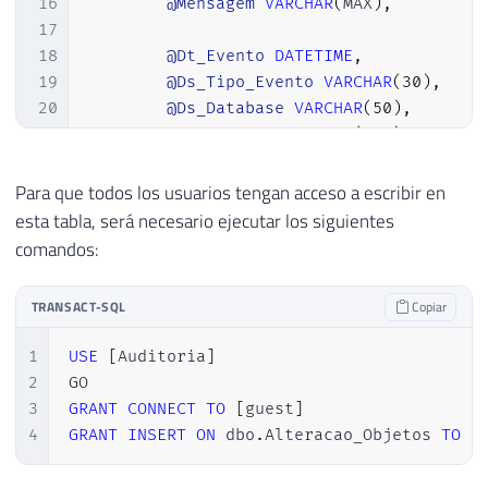
16
@Mensagem
VARCHAR
(
MAX
)
,
17
18
@Dt_Evento
DATETIME
,
19
@Ds_Tipo_Evento
VARCHAR
(
30
)
,
20
@Ds_Database
VARCHAR
(
50
)
,
21
@Ds_Usuario
VARCHAR
(
100
)
,
22
@Ds_Schema
VARCHAR
(
20
)
,
23
@Ds_Objeto
VARCHAR
(
100
)
,
Para que todos los usuarios tengan acceso a escribir en
24
@Ds_Tipo_Objeto
VARCHAR
(
20
)
,
esta tabla, será necesario ejecutar los siguientes
25
@Ds_Query
VARCHAR
(
MAX
)
comandos:
26
27
TRANSACT-SQL
Copiar
28
SET
@Evento
=
 EVENTDATA
(
)
29
1
USE
[
Auditoria
]
30
SELECT
2
31
@Dt_Evento
=
@Evento.value
(
'(/EV
3
GRANT
CONNECT
TO
[
guest
]
32
@Ds_Tipo_Evento
=
@Evento.value
(
4
GRANT
INSERT
ON
 dbo
.
Alteracao_Objetos 
TO
P
33
@Ds_Database
=
@Evento.value
(
'(/
34
@Ds_Usuario
=
@Evento.value
(
'(/E