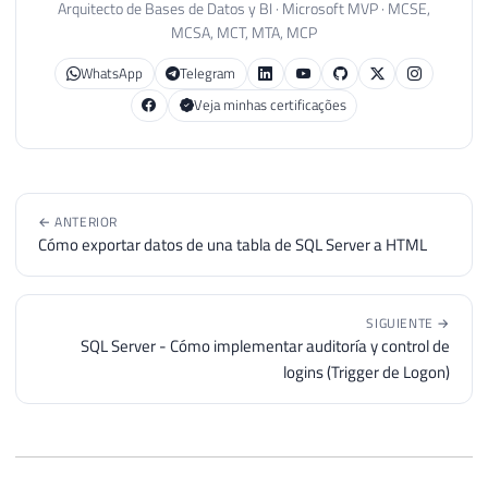
93
)
Arquitecto de Bases de Datos y BI · Microsoft MVP · MCSE,
94
MCSA, MCT, MTA, MCP
95
CREATE
CLUSTERED
INDEX
 SK01 
ON
 A
WhatsApp
Telegram
96
Veja minhas certificações
97
END
98
99
100
IF
(
@Ds_Database
NOT
IN
(
'tempdb'
)
)
101
BEGIN
← ANTERIOR
102
Cómo exportar datos de una tabla de SQL Server a HTML
103
INSERT
INTO
 Auditoria
.
dbo
.
Alterac
104
SELECT
105
@Dt_Evento
,
SIGUIENTE →
106
@Ds_Tipo_Evento
,
SQL Server - Cómo implementar auditoría y control de
107
@Ds_Database
,
logins (Trigger de Logon)
108
@Ds_Usuario
,
109
@Ds_Schema
,
110
@Ds_Objeto
,
111
@Ds_Tipo_Objeto
,