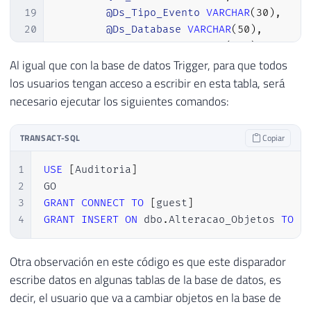
91
            Ds_Tipo_Objeto 
VARCHAR
(
20
)
,
19
@Ds_Tipo_Evento
VARCHAR
(
30
)
,
92
            Ds_Query XML

20
@Ds_Database
VARCHAR
(
50
)
,
93
)
21
@Ds_Usuario
VARCHAR
(
100
)
,
94
22
@Ds_Schema
VARCHAR
(
20
)
,
Al igual que con la base de datos Trigger, para que todos
95
CREATE
CLUSTERED
INDEX
 SK01 
ON
 A
23
@Ds_Objeto
VARCHAR
(
100
)
,
los usuarios tengan acceso a escribir en esta tabla, será
96
24
@Ds_Tipo_Objeto
VARCHAR
(
20
)
,
necesario ejecutar los siguientes comandos:
97
END
25
@Ds_Query
VARCHAR
(
MAX
)
98
26
TRANSACT-SQL
Copiar
99
27
100
INSERT
INTO
 Auditoria
.
dbo
.
Alteracao_O
28
SET
@Evento
=
 EVENTDATA
(
)
1
USE
[
Auditoria
]
101
SELECT
29
2
102
@Dt_Evento
,
30
SELECT
3
GRANT
CONNECT
TO
[
guest
]
103
@Ds_Tipo_Evento
,
31
@Dt_Evento
=
@Evento.value
(
'(/EV
4
GRANT
INSERT
ON
 dbo
.
Alteracao_Objetos 
TO
P
104
@Ds_Database
,
32
@Ds_Tipo_Evento
=
@Evento.value
(
105
@Ds_Usuario
,
33
@Ds_Database
=
@Evento.value
(
'(/
106
@Ds_Schema
,
Otra observación en este código es que este disparador
34
@Ds_Usuario
=
@Evento.value
(
'(/E
107
@Ds_Objeto
,
escribe datos en algunas tablas de la base de datos, es
35
@Ds_Schema
=
@Evento.value
(
'(/EV
108
@Ds_Tipo_Objeto
,
decir, el usuario que va a cambiar objetos en la base de
36
@Ds_Objeto
=
@Evento.value
(
'(/EV
109
@Evento