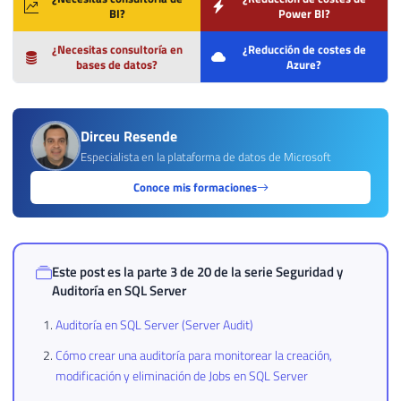
BI?
Power BI?
¿Necesitas consultoría en
¿Reducción de costes de
bases de datos?
Azure?
Dirceu Resende
Especialista en la plataforma de datos de Microsoft
Conoce mis formaciones
Este post es la parte 3 de 20 de la serie
Seguridad y
Auditoría en SQL Server
Auditoría en SQL Server (Server Audit)
Cómo crear una auditoría para monitorear la creación,
modificación y eliminación de Jobs en SQL Server