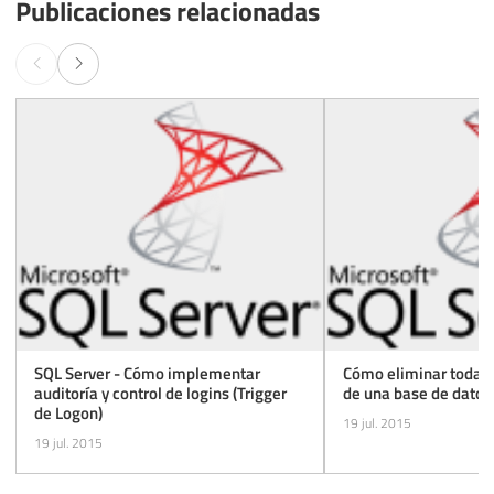
Publicaciones relacionadas
112
@Evento
113
114
END
115
116
117
END
118
GO

119
120
ENABLE
TRIGGER
[
trgAlteracao_Objetos
]
ON
121
GO
SQL Server - Cómo implementar
Cómo eliminar todas 
auditoría y control de logins (Trigger
de una base de datos
de Logon)
19 jul. 2015
19 jul. 2015