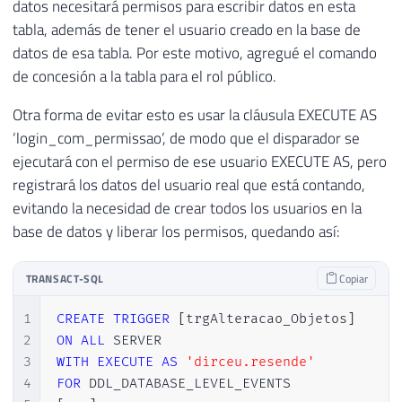
37
@Ds_Tipo_Objeto
=
@Evento.value
(
datos necesitará permisos para escribir datos en esta
110
38
@Ds_Query
=
@Evento.value
(
'(/EVE
tabla, además de tener el usuario creado en la base de
111
39
datos de esa tabla. Por este motivo, agregué el comando
112
END
40
de concesión a la tabla para el rol público.
113
GO

41
IF
(
@Ds_Database
IN
(
'master'
,
'mode
114
42
BEGIN
Otra forma de evitar esto es usar la cláusula EXECUTE AS
115
ENABLE
TRIGGER
[
trgAlteracao_Objetos
]
ON
43
‘login_com_permissao’, de modo que el disparador se
116
GO
44
IF
(
LEFT
(
@Ds_Tipo_Evento
,
6
)
=
'
ejecutará con el permiso de ese usuario EXECUTE AS, pero
45
BEGIN
registrará los datos del usuario real que está contando,
46
evitando la necesidad de crear todos los usuarios en la
47
SET
@Mensagem
=
'Você ('
+
@
base de datos y liberar los permisos, quedando así:
48
49
Favor excluir e criar na database correta
TRANSACT-SQL
Copiar
50
51
A equipe de Banco de Dados agradece a su
1
CREATE
TRIGGER
[
trgAlteracao_Objetos
]
52
2
ON
ALL
53
3
WITH
EXECUTE
AS
'dirceu.resende'
54
PRINT
@Mensagem
4
FOR
55