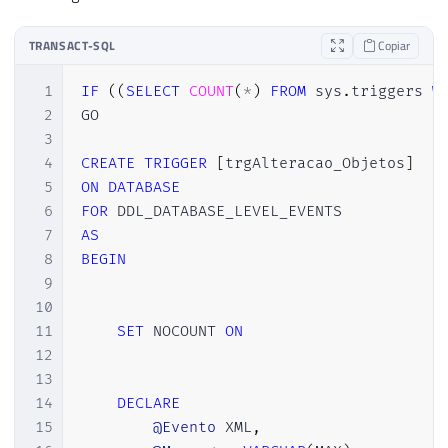
TRANSACT-SQL
Copiar
1
IF
(
(
SELECT
COUNT
(
*
)
FROM
 sys
.
triggers 
W
2
GO

3
4
CREATE
TRIGGER
[
trgAlteracao_Objetos
]
5
ON
DATABASE
6
FOR
7
AS
8
BEGIN
9
10
11
SET
 NOCOUNT 
ON
12
13
14
DECLARE
15
@Evento
 XML
,