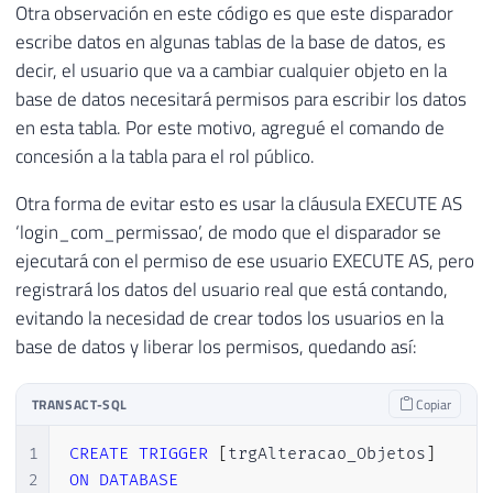
Otra observación en este código es que este disparador
35
@Ds_Schema
=
@Evento.value
(
'(/EV
escribe datos en algunas tablas de la base de datos, es
36
@Ds_Objeto
=
@Evento.value
(
'(/EV
37
@Ds_Tipo_Objeto
=
@Evento.value
(
decir, el usuario que va a cambiar cualquier objeto en la
38
@Ds_Query
=
@Evento.value
(
'(/EVE
base de datos necesitará permisos para escribir los datos
39
en esta tabla. Por este motivo, agregué el comando de
40
concesión a la tabla para el rol público.
41
IF
(
@Ds_Database
IN
(
'master'
,
'mode
42
BEGIN
Otra forma de evitar esto es usar la cláusula EXECUTE AS
43
‘login_com_permissao’, de modo que el disparador se
44
IF
(
LEFT
(
@Ds_Tipo_Evento
,
6
)
=
'
ejecutará con el permiso de ese usuario EXECUTE AS, pero
45
BEGIN
registrará los datos del usuario real que está contando,
46
evitando la necesidad de crear todos los usuarios en la
47
SET
@Mensagem
=
'Você ('
+
@
base de datos y liberar los permisos, quedando así:
48
49
Favor excluir e criar na database correta
TRANSACT-SQL
Copiar
50
51
A equipe de Banco de Dados agradece a su
1
CREATE
TRIGGER
[
trgAlteracao_Objetos
]
52
2
ON
DATABASE
53