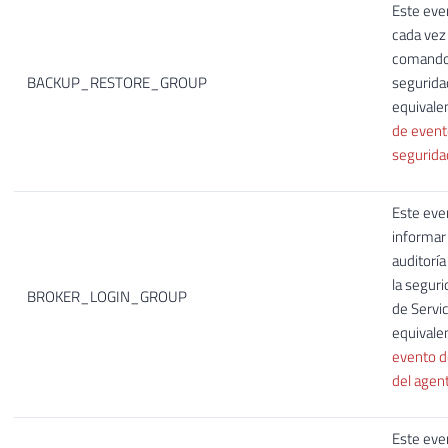
Este eve
cada vez
comando 
BACKUP_RESTORE_GROUP
segurida
equivale
de event
segurida
Este eve
informar
auditoría
la seguri
BROKER_LOGIN_GROUP
de Servic
equivale
evento de
del agent
Este eve