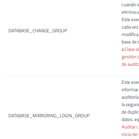
cuando s
elimina 
Este eve
cada vez
DATABASE_CHANGE_GROUP
modifica
base de 
a
Clase d
gestión 
de audito
Este eve
informar
auditoría
la seguri
de dupli
DATABASE_MIRRORING_LOGIN_GROUP
datos. eq
Auditar 
inicio de