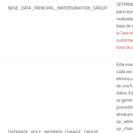
SETPRINC
BASE_DATA_PRINCIPAL_IMPERSONATION_GROUP
para rep
realizada
base de 
a
Clase d
suplantac
base de 
Este eve
cada vez
elimina u
de una f
datos. E
se gener
procedi
almacen
sp_addr
sp_chan
DATABASE_ROLE_MEMBER_CHANGE_GROUP