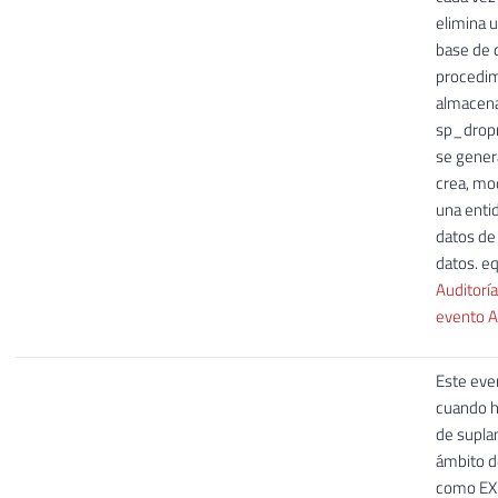
elimina 
base de 
procedi
almacena
sp_dropr
se gener
crea, mod
una enti
datos de
datos. eq
Auditoría
evento A
Este eve
cuando h
de suplan
ámbito d
como EX