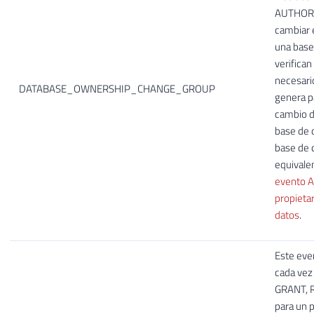
AUTHORI
cambiar e
una base
verifican
necesari
DATABASE_OWNERSHIP_CHANGE_GROUP
genera p
cambio d
base de 
base de d
equivale
evento A
propieta
datos
.
Este eve
cada vez
GRANT, 
para un 