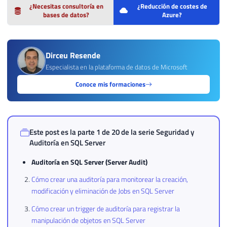
¿Necesitas consultoría en
¿Reducción de costes de
bases de datos?
Azure?
Dirceu Resende
Especialista en la plataforma de datos de Microsoft
Conoce mis formaciones
Este post es la parte 1 de 20 de la serie
Seguridad y
Auditoría en SQL Server
Auditoría en SQL Server (Server Audit)
Cómo crear una auditoría para monitorear la creación,
modificación y eliminación de Jobs en SQL Server
Cómo crear un trigger de auditoría para registrar la
manipulación de objetos en SQL Server