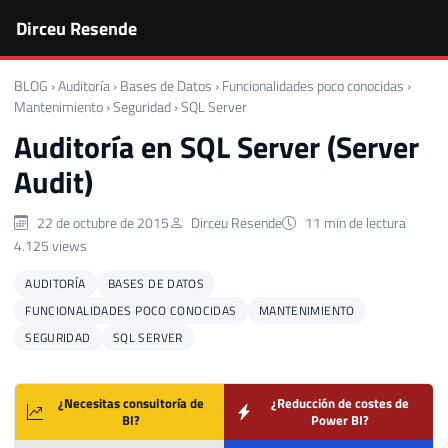
Dirceu Resende
BLOG
›
Auditoría
›
Bases de Datos
›
Funcionalidades poco conocidas
›
Mantenimiento
›
Seguridad
›
SQL Server
Auditoría en SQL Server (Server
Audit)
22 de octubre de 2015
Dirceu Resende
11 min de lectura
4.125 views
AUDITORÍA
BASES DE DATOS
FUNCIONALIDADES POCO CONOCIDAS
MANTENIMIENTO
SEGURIDAD
SQL SERVER
¿Necesitas consultoría de
¿Reducción de costes de
BI?
Power BI?