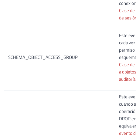
conexion
Clase de
de sesión
Este eve
cada vez 
permiso 
SCHEMA_OBJECT_ACCESS_GROUP
esquema.
Clase de
a objeto
auditoría
Este eve
cuando s
operació
DROP en
equivale
evento d