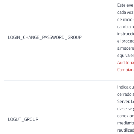
Este eve
cada vez
de inicio
cambia m
instrucc
LOGIN_CHANGE_PASSWORD_GROUP
el proce
almacen
equivale
Auditoría
Cambiar 
Indica q
cerrado 
Server. 
clase se
conexion
LOGUT_GROUP
mediant
reutiliza