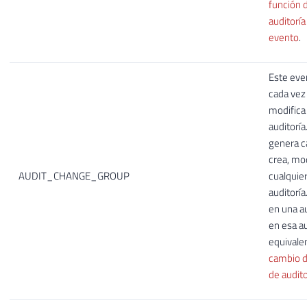
función d
auditoría
evento
.
Este eve
cada vez
modifica
auditoría
genera c
crea, mod
AUDIT_CHANGE_GROUP
cualquier
auditoría
en una au
en esa au
equivale
cambio d
de audito