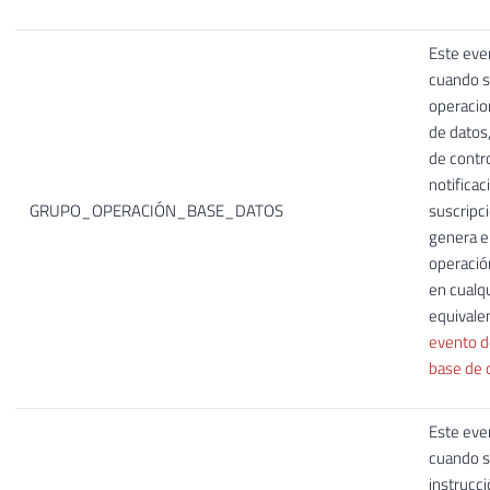
Este eve
cuando 
operacio
de datos
de contr
notificac
GRUPO_OPERACIÓN_BASE_DATOS
suscripc
genera e
operació
en cualq
equivale
evento d
base de 
Este eve
cuando se
instrucc