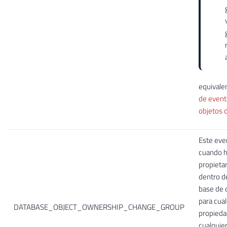
equivale
de event
objetos 
Este eve
cuando h
propietar
dentro de
base de 
para cua
DATABASE_OBJECT_OWNERSHIP_CHANGE_GROUP
propieda
cualquie