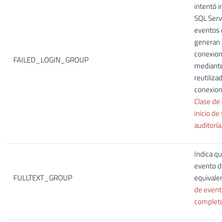
intentó i
SQL Serve
eventos 
generan
conexion
FAILED_LOGIN_GROUP
mediant
reutiliza
conexion
Clase de 
inicio de
auditoría
Indica qu
evento d
FULLTEXT_GROUP
equivale
de event
complet