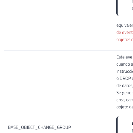
equivale
de event
objetos 
Este eve
cuando s
instrucc
o DROP e
de datos
Se gener
crea, cam
objeto d
BASE_OBJECT_CHANGE_GROUP