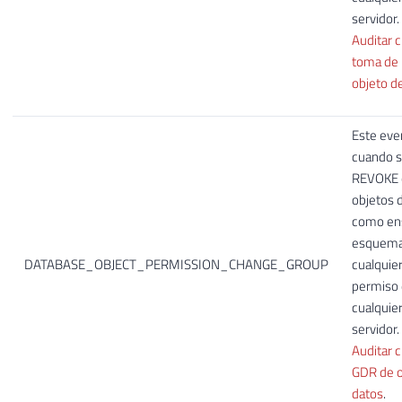
servidor.
Auditar 
toma de 
objeto d
Este eve
cuando s
REVOKE 
objetos 
como en
esquemas
DATABASE_OBJECT_PERMISSION_CHANGE_GROUP
cualquie
permiso 
cualquie
servidor.
Auditar 
GDR de o
datos
.