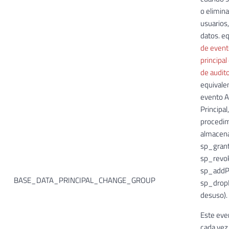
o elimin
usuarios
datos. e
de event
principal
de audito
equivalen
evento A
Principal
procedi
almacen
sp_gran
sp_revo
sp_addPr
BASE_DATA_PRINCIPAL_CHANGE_GROUP
sp_dropP
desuso).
Este eve
cada vez