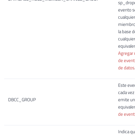
sp_drop
evento s
cualquie
miembro 
la base 
cualquie
equivale
Agregar 
de event
de datos
Este eve
cada vez
DBCC_GROUP
emite u
equivale
de even
Indica q