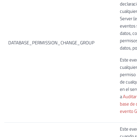
declarac
cualquie
Server (e
eventos 
datos, c
permisos
DATABASE_PERMISSION_CHANGE_GROUP
datos, po
Este eve
cualquie
permiso 
de cualq
en el ser
a
Auditar
base de 
evento 
Este eve
cuando s