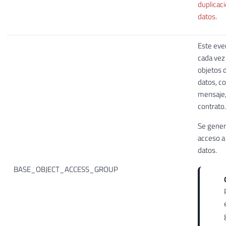
duplicac
datos
.
Este eve
cada vez
objetos d
datos, c
mensaje
contrato.
Se gener
acceso a
datos.
BASE_OBJECT_ACCESS_GROUP