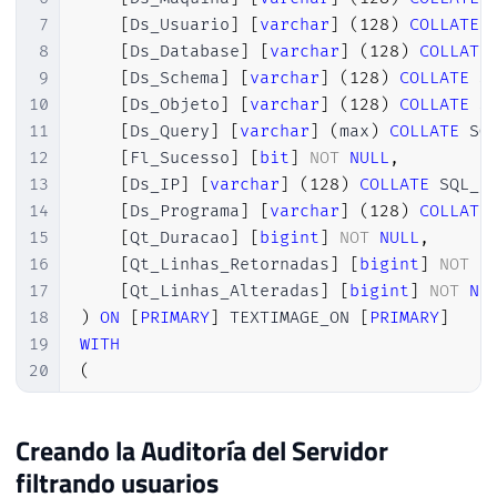
7
[
Ds_Usuario
]
[
varchar
]
(
128
)
COLLATE
 
8
[
Ds_Database
]
[
varchar
]
(
128
)
COLLATE
9
[
Ds_Schema
]
[
varchar
]
(
128
)
COLLATE
 S
10
[
Ds_Objeto
]
[
varchar
]
(
128
)
COLLATE
 S
11
[
Ds_Query
]
[
varchar
]
(
max
)
COLLATE
 SQ
12
[
Fl_Sucesso
]
[
bit
]
NOT
NULL
,
13
[
Ds_IP
]
[
varchar
]
(
128
)
COLLATE
 SQL_L
14
[
Ds_Programa
]
[
varchar
]
(
128
)
COLLATE
15
[
Qt_Duracao
]
[
bigint
]
NOT
NULL
,
16
[
Qt_Linhas_Retornadas
]
[
bigint
]
NOT
N
17
[
Qt_Linhas_Alteradas
]
[
bigint
]
NOT
NU
18
)
ON
[
PRIMARY
]
 TEXTIMAGE_ON 
[
PRIMARY
]
19
WITH
20
(
21
DATA_COMPRESSION 
=
22
)
Creando la Auditoría del Servidor
23
filtrando usuarios
24
ALTER
TABLE
[
dbo
]
.
[
Auditoria_Acesso
]
ADD