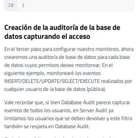
20
(	

21
    QUEUE_DELAY = 1000,

22
    ON_FAILURE = CONTINUE,

Creación de la auditoría de la base de
23
    AUDIT_GUID = '
0
b5ad307
-
ee47
-
43
db
-
a169
datos capturando el acceso
24
)

25
WHERE (([server_principal_name] LIKE '
%
Us
En el tercer paso para configurar nuestro monitoreo, ahora
26
GO

crearemos una auditoría de base de datos para cada base
27
de datos cuyos permisos desee monitorear. En el
28
29
ALTER
 SERVER AUDIT 
[
Auditoria_Acessos
]
WI
siguiente ejemplo, monitorearé los eventos
30
GO
INSERT/DELETE/UPDATE/SELECT/EXECUTE realizados por
cualquier usuario de la base de datos (pública).
Vale recordar que, si bien Database Audit parece capturar
eventos de todos los usuarios, en Server Audit ya
limitamos los usuarios que se deben devolver y este filtro
también se respeta en Database Audit.