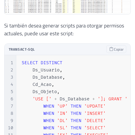
36
[
statement
]
,
37
        succeeded
,
38
        client_ip
,
39
        application_name
,
Si también desea generar scripts para otorgar permisos
40
        duration_milliseconds
,
actuales, puede usar este script:
41
        response_rows
,
42
        affected_rows

TRANSACT-SQL
Copiar
43
FROM
44
        sys
.
fn_get_audit_file
(
'C:\Audit\*
1
SELECT
DISTINCT
45
WHERE
2
    Ds_Usuario
,
46
DATEADD
(
HOUR
,
@TimeZone
,
 event_ti
3
    Ds_Database
,
47
4
    Cd_Acao
,
48
END
5
    Ds_Objeto
,
6
'USE ['
+
 Ds_Database 
+
']; GRANT '
+
7
WHEN
'UP'
THEN
'UPDATE'
8
WHEN
'IN'
THEN
'INSERT'
9
WHEN
'DL'
THEN
'DELETE'
10
WHEN
'SL'
THEN
'SELECT'