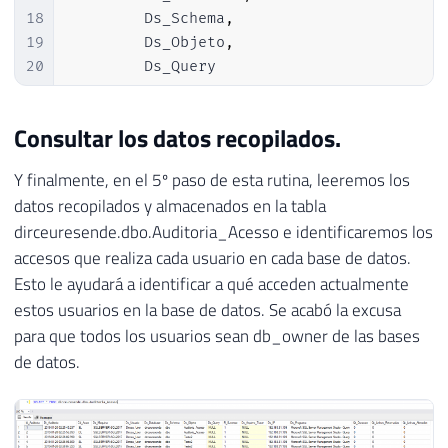
18
        Ds_Schema
,
19
        Ds_Objeto
,
20
        Ds_Query

21
        Fl_Sucesso
,
22
        Ds_IP
,
Consultar los datos recopilados.
23
        Ds_Programa
,
24
        Qt_Duracao
,
Y finalmente, en el 5º paso de esta rutina, leeremos los
25
        Qt_Linhas_Retornadas
,
datos recopilados y almacenados en la tabla
26
        Qt_Linhas_Alteradas

dirceuresende.dbo.Auditoria_Acesso e identificaremos los
27
)
accesos que realiza cada usuario en cada base de datos.
28
SELECT
DISTINCT
Esto le ayudará a identificar a qué acceden actualmente
29
DATEADD
(
HOUR
,
@TimeZone
,
 event_ti
estos usuarios en la base de datos. Se acabó la excusa
30
        action_id
,
31
        server_instance_name
,
para que todos los usuarios sean db_owner de las bases
32
        server_principal_name
,
de datos.
33
[
database_name
]
,
34
[
schema_name
]
,
35
[
object_name
]
,