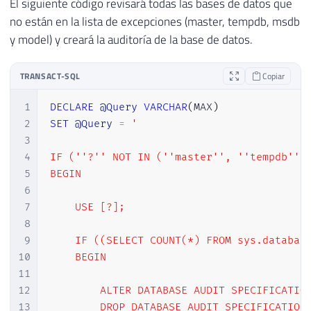
El siguiente código revisará todas las bases de datos que
no están en la lista de excepciones (master, tempdb, msdb
y model) y creará la auditoría de la base de datos.
TRANSACT-SQL
Copiar
1
DECLARE
@Query
VARCHAR
(
MAX
)
2
SET
@Query
=
'

3
4
IF (''?'' NOT IN (''master'', ''tempdb'', 
5
BEGIN

6
7
    USE [?];

8
9
    IF ((SELECT COUNT(*) FROM sys.database
10
    BEGIN

11
12
        ALTER DATABASE AUDIT SPECIFICATION
13
        DROP DATABASE AUDIT SPECIFICATION 