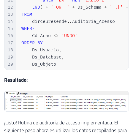
11
WHEN
'EX'
THEN
'EXECUTE'
12
END
)
+
' ON ['
+
 Ds_Schema 
+
'].['
+
 
13
FROM
14
    dirceuresende
.
.
15
WHERE
16
    Cd_Acao 
<>
'UNDO'
17
ORDER
BY
18
    Ds_Usuario
,
19
    Ds_Database
,
20
    Ds_Objeto
Resultado:
¡Listo! Rutina de auditoría de acceso implementada. El
siguiente paso ahora es utilizar los datos recopilados para