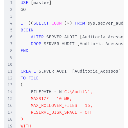
1
USE
[
master
]
2
GO

3
4
IF
(
(
SELECT
COUNT
(
*
)
FROM
 sys
.
server_audi
5
BEGIN
6
ALTER
 SERVER AUDIT 
[
Auditoria_Acessos
7
DROP
 SERVER AUDIT 
[
Auditoria_Acessos
]
8
END
9
10
11
CREATE
 SERVER AUDIT 
[
Auditoria_Acessos
]
12
TO
FILE
13
(
14
    FILEPATH 
=
 N
'C:\Audit\',

15
    MAXSIZE = 10 MB,

16
    MAX_ROLLOVER_FILES = 16,

17
    RESERVE_DISK_SPACE = OFF

18
)

19
WITH
