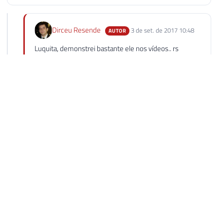
Dirceu Resende
3 de set. de 2017 10:48
AUTOR
Luquita, demonstrei bastante ele nos vídeos.. rs
Abraço!
Responder
Luiz Vitor França Lima
5 de set. de 2017 10:40
Essa ferramenta é TOP demais Dirceu! Dependendo do
caso, vale a pena fazer um investimento para aumentar a
produtividade. Parabéns pelo post!
Abraço.
Luiz Vitor