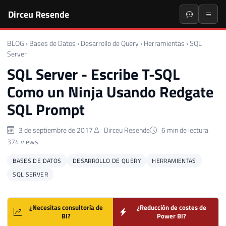
Dirceu Resende
BLOG
›
Bases de Datos
›
Desarrollo de Query
›
Herramientas
›
SQL
Server
SQL Server - Escribe T-SQL
Como un Ninja Usando Redgate
SQL Prompt
3 de septiembre de 2017
Dirceu Resende
6 min de lectura
374 views
BASES DE DATOS
DESARROLLO DE QUERY
HERRAMIENTAS
SQL SERVER
¿Necesitas consultoría de
¿Reducción de costes de
BI?
Power BI?