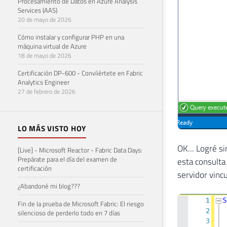
Procesamiento de Datos en Azure Analysis
Services (AAS)
20 de mayo de 2026
Cómo instalar y configurar PHP en una
máquina virtual de Azure
18 de mayo de 2026
Certificación DP-600 - Convíiértete en Fabric
Analytics Engineer
27 de febrero de 2026
LO MÁS VISTO HOY
OK... Logré si
[Live] - Microsoft Reactor - Fabric Data Days:
Prepárate para el día del examen de
esta consulta
certificación
servidor vinc
¿Abandoné mi blog???
Fin de la prueba de Microsoft Fabric: El riesgo
silencioso de perderlo todo en 7 días