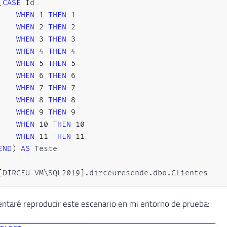
(
CASE
 Id

WHEN
1
THEN
1
WHEN
2
THEN
2
WHEN
3
THEN
3
WHEN
4
THEN
4
WHEN
5
THEN
5
WHEN
6
THEN
6
WHEN
7
THEN
7
WHEN
8
THEN
8
WHEN
9
THEN
9
WHEN
10
THEN
10
WHEN
11
THEN
11
END
)
AS
[
DIRCEU
-
VM\SQL2019
]
.
dirceuresende
.
dbo
.
Clientes
entaré reproducir este escenario en mi entorno de prueba: