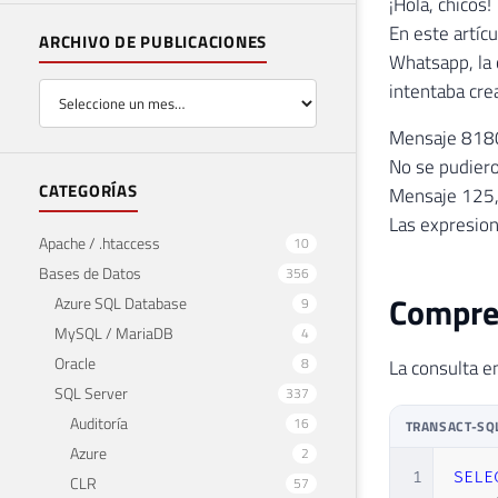
¡Hola, chicos!
En este artíc
ARCHIVO DE PUBLICACIONES
Whatsapp, la 
intentaba cre
Mensaje 8180,
No se pudiero
CATEGORÍAS
Mensaje 125, 
Las expresion
Apache / .htaccess
10
Bases de Datos
356
Compren
Azure SQL Database
9
MySQL / MariaDB
4
Oracle
8
La consulta e
SQL Server
337
Auditoría
16
TRANSACT-SQ
Azure
2
1
SELE
CLR
57