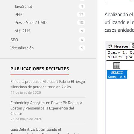
JavaScript
1
Analizando el
PHP
17
utilizando el
PowerShell / CMD
10
casos anidado
SQL CLR
4
SEO
4
Virtualización
5
PUBLICACIONES RECIENTES
Fin de la prueba de Microsoft Fabric: El riesgo
silencioso de perderlo todo en 7 días
17 de junio de 2026
Embedding Analytics en Power BI: Reduzca
Costos y Personalice la Experiencia del
Cliente
21 de mayo de 2026
Guía Definitiva: Optimizando el