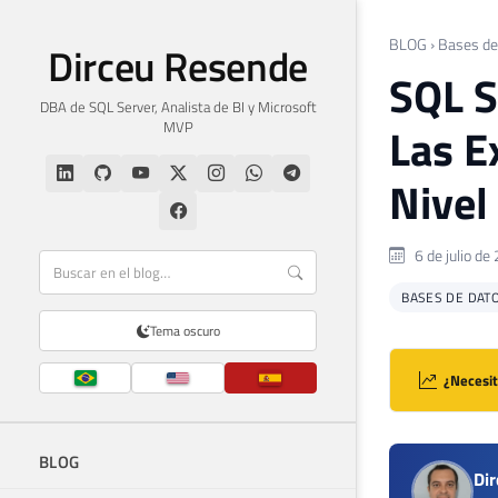
BLOG
›
Bases de
Dirceu Resende
SQL S
DBA de SQL Server, Analista de BI y Microsoft
MVP
Las E
Nivel
6 de julio de
BASES DE DAT
Tema oscuro
¿Necesit
BLOG
Di