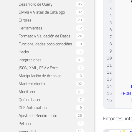
2
Desarrollo de Query
95
3
DMVs y Vistas de Catálogo
32
4
Errores
23
5
Herramientas
12
6
Formato y Validación de Datos
24
7
Funcionalidades poco conocidas
19
8
9
Hacks
17
10
Integraciones
31
11
JSON, XML, CSV y Excel
7
12
Manipulación de Archivos
13
13
Mantenimiento
92
14
Monitoreo
41
15
FROM
Qué no hacer
7
16
OLE Automation
19
Ajuste de Rendimiento
26
Entonces, int
Python
1
Seguridad
41