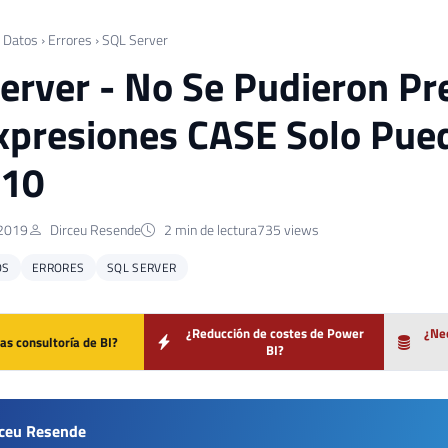
 Datos
›
Errores
›
SQL Server
erver - No Se Pudieron Pre
xpresiones CASE Solo Pued
 10
 2019
Dirceu Resende
2 min de lectura
735 views
OS
ERRORES
SQL SERVER
¿Reducción de costes de Power
¿Nec
as consultoría de BI?
BI?
rceu Resende