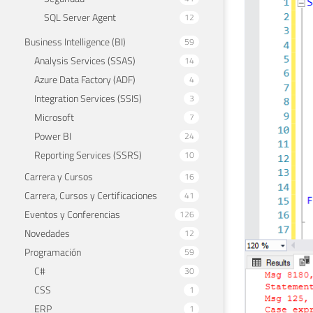
SQL Server Agent
12
Business Intelligence (BI)
59
Analysis Services (SSAS)
14
Azure Data Factory (ADF)
4
Integration Services (SSIS)
3
Microsoft
7
Power BI
24
Reporting Services (SSRS)
10
Carrera y Cursos
16
Carrera, Cursos y Certificaciones
41
Eventos y Conferencias
126
Novedades
12
Programación
59
C#
30
CSS
1
ERP
1