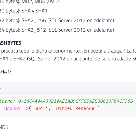
(16 bytes): MD2, MD4 y MD5
(20 bytes): SHA y SHA1
(32 bytes): SHA2_256 (SQL Server 2012 en adelante)
(64 bytes): SHA2_512 (SQL Server 2012 en adelante)
HASHBYTES
ráctica todo lo dicho anteriormente. ¡Empezar a trabajar! La
A1 o SHA2 (SQL Server 2012 en adelante) de su entrada de S
SHA1:
L
torno: 0x18CAA0AA39B10AE2AB9CFF8DAEC38619F64CF38D
T
HASHBYTES
(
'SHA1'
,
'Dirceu Resende'
)
MD5: