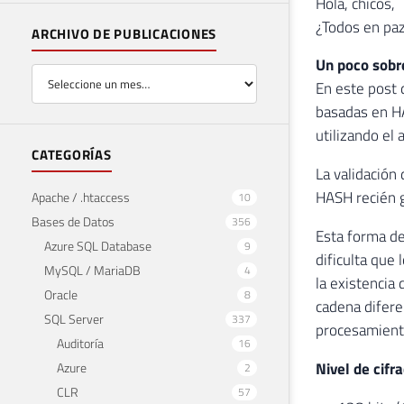
Hola, chicos,
¿Todos en pa
ARCHIVO DE PUBLICACIONES
Un poco sobre
En este post 
basadas en HA
utilizando el
CATEGORÍAS
La validación
HASH recién g
Apache / .htaccess
10
Bases de Datos
356
Esta forma de
Azure SQL Database
9
dificulta que
MySQL / MariaDB
4
la existencia
Oracle
8
cadena difere
SQL Server
337
procesamiento
Auditoría
16
Nivel de cifr
Azure
2
CLR
57