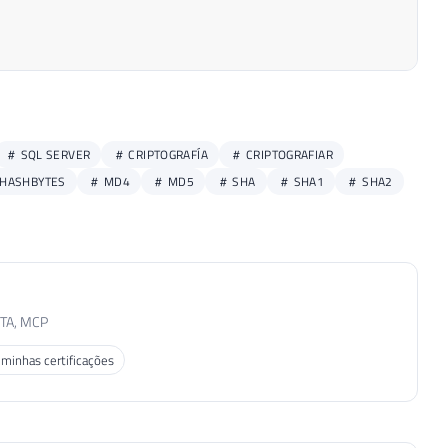
SQL SERVER
CRIPTOGRAFÍA
CRIPTOGRAFIAR
HASHBYTES
MD4
MD5
SHA
SHA1
SHA2
MTA, MCP
 minhas certificações