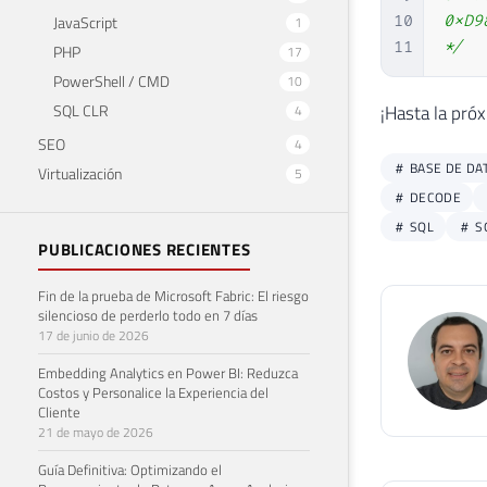
JavaScript
10
0xD9
1
11
*/
PHP
17
PowerShell / CMD
10
SQL CLR
¡Hasta la pró
4
SEO
4
BASE DE DA
Virtualización
5
DECODE
SQL
S
PUBLICACIONES RECIENTES
Fin de la prueba de Microsoft Fabric: El riesgo
silencioso de perderlo todo en 7 días
17 de junio de 2026
Embedding Analytics en Power BI: Reduzca
Costos y Personalice la Experiencia del
Cliente
21 de mayo de 2026
Guía Definitiva: Optimizando el