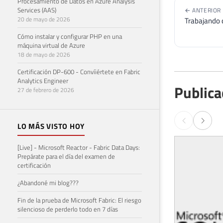
Procesamiento de Datos en Azure Analysis
Services (AAS)
← ANTERIOR
20 de mayo de 2026
Trabajando 
Cómo instalar y configurar PHP en una
máquina virtual de Azure
18 de mayo de 2026
Certificación DP-600 - Convíiértete en Fabric
Analytics Engineer
Publica
27 de febrero de 2026
LO MÁS VISTO HOY
[Live] - Microsoft Reactor - Fabric Data Days:
Prepárate para el día del examen de
certificación
¿Abandoné mi blog???
Fin de la prueba de Microsoft Fabric: El riesgo
silencioso de perderlo todo en 7 días