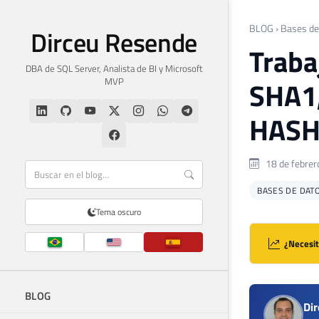
BLOG
›
Bases de
Dirceu Resende
Traba
DBA de SQL Server, Analista de BI y Microsoft
MVP
SHA1,
HASH
18 de febrer
BASES DE DAT
Tema oscuro
¿Necesit
BLOG
Di