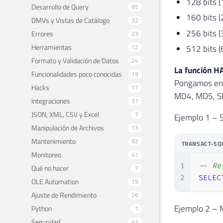
128 bits 
Desarrollo de Query
95
160 bits 
DMVs y Vistas de Catálogo
32
256 bits 
Errores
23
Herramientas
12
512 bits 
Formato y Validación de Datos
24
La función 
Funcionalidades poco conocidas
19
Pongamos en p
Hacks
17
MD4, MD5, SH
Integraciones
31
JSON, XML, CSV y Excel
7
Ejemplo 1 – 
Manipulación de Archivos
13
Mantenimiento
92
TRANSACT-SQ
Monitoreo
41
1
-- Re
Qué no hacer
7
2
SELEC
OLE Automation
19
Ajuste de Rendimiento
26
Ejemplo 2 – 
Python
1
Seguridad
41