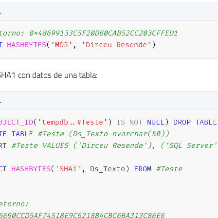
L
torno: 0x48699133C5F20DB0CAB52CC203CFFED1
T
HASHBYTES
(
'MD5'
,
'Dirceu Resende'
)
HA1 con datos de una tabla:
L
BJECT_ID
(
'tempdb..#Teste'
)
IS
NOT
NULL
)
DROP
TABLE
TE
TABLE
#Teste (Ds_Texto nvarchar(50))
RT
#Teste VALUES ('Dirceu Resende'), ('SQL Server'
CT
HASHBYTES
(
'SHA1'
,
 Ds_Texto
)
FROM
#Teste
etorno:

6690CCD5AF74518E9C6218B4CBC6BA313C86E6
