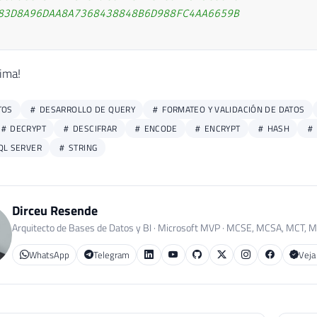
83D8A96DAA8A7368438848B6D988FC4AA6659B

xima!
TOS
DESARROLLO DE QUERY
FORMATEO Y VALIDACIÓN DE DATOS
DECRYPT
DESCIFRAR
ENCODE
ENCRYPT
HASH
QL SERVER
STRING
Dirceu Resende
Arquitecto de Bases de Datos y BI · Microsoft MVP · MCSE, MCSA, MCT, 
WhatsApp
Telegram
Veja