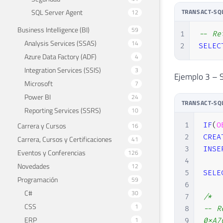
SQL Server Agent
TRANSACT-SQ
12
Business Intelligence (BI)
59
1
-- Re
Analysis Services (SSAS)
14
2
SELEC
Azure Data Factory (ADF)
4
Integration Services (SSIS)
3
Ejemplo 3 – S
Microsoft
7
Power BI
24
TRANSACT-SQ
Reporting Services (SSRS)
10
Carrera y Cursos
1
IF
(
O
16
2
CREA
Carrera, Cursos y Certificaciones
41
3
INSE
Eventos y Conferencias
126
4
Novedades
12
5
SELE
Programación
59
6
C#
30
7
/*

CSS
1
8
-- R
ERP
1
9
0xA7