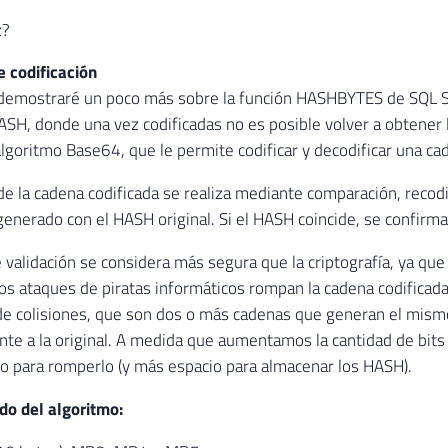
z?
 codificación
demostraré un poco más sobre la función HASHBYTES de SQL Ser
SH, donde una vez codificadas no es posible volver a obtener l
 algoritmo Base64, que le permite codificar y decodificar una c
 de la cadena codificada se realiza mediante comparación, recod
enerado con el HASH original. Si el HASH coincide, se confirm
 validación se considera más segura que la criptografía, ya que
 los ataques de piratas informáticos rompan la cadena codific
 de colisiones, que son dos o más cadenas que generan el mis
nte a la original. A medida que aumentamos la cantidad de bits
 para romperlo (y más espacio para almacenar los HASH).
ado del algoritmo: