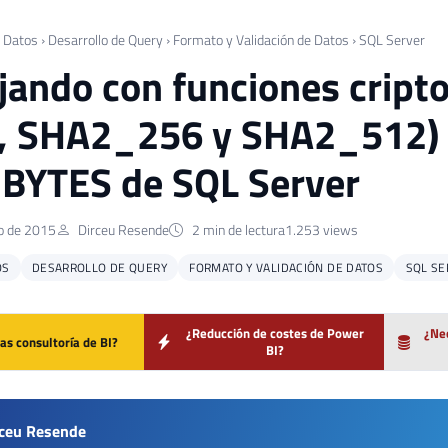
 Datos
›
Desarrollo de Query
›
Formato y Validación de Datos
›
SQL Server
jando con funciones cript
 SHA2_256 y SHA2_512) ut
BYTES de SQL Server
o de 2015
Dirceu Resende
2 min de lectura
1.253 views
OS
DESARROLLO DE QUERY
FORMATO Y VALIDACIÓN DE DATOS
SQL SE
¿Reducción de costes de Power
¿Nec
as consultoría de BI?
BI?
rceu Resende