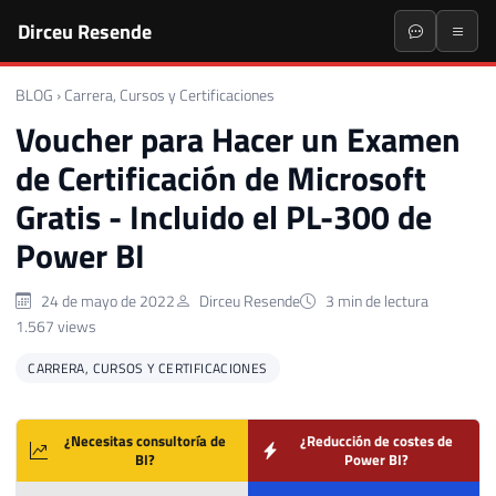
Dirceu Resende
BLOG
›
Carrera, Cursos y Certificaciones
Voucher para Hacer un Examen
de Certificación de Microsoft
Gratis - Incluido el PL-300 de
Power BI
24 de mayo de 2022
Dirceu Resende
3 min de lectura
1.567 views
CARRERA, CURSOS Y CERTIFICACIONES
¿Necesitas consultoría de
¿Reducción de costes de
BI?
Power BI?