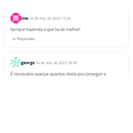
Jow
24 de mai. de 2022 12:04
Sempre trazendo o que ha de melhor!
Responder
george
24 de mai. de 2022 16:39
É necessário avançar quantos níveis pra conseguir o
Voucher?
Responder
Dirceu Resende
24 de mai. de 2022 21:08
AUTOR
Você precisa completar todos os módulos do desafio
que você tá fazendo