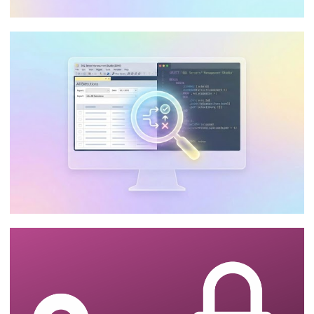
¿Puedo usar Visual Studio Community en
mi empresa para desarrollar Integration
Services, Analysis Services y Reporting
Services?
10 de enero de 2026
9 min de lectura
SQL Server - Cómo consultar el historial
de ejecución de jobs del SQL Server
Integration Services Catalog (SSISDB)
3 de enero de 2026
6 min de lectura