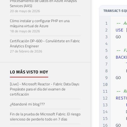
Procesamiento de Datos en Azure Analysis
Services (AAS)
TRANSACT-SQ
20 de mayo de 2026
Cómo instalar y configurar PHP en una
1
-- A
máquina virtual de Azure
2
USE
18 de mayo de 2026
3
GO

Certificación DP-600 - Convíiértete en Fabric
4
Analytics Engineer
5
-- F
27 de febrero de 2026
6
BACK
7
8
    
LO MÁS VISTO HOY
9
GO

[Live] - Microsoft Reactor - Fabric Data Days:
10
Prepárate para el día del examen de
11
-- R
certificación
12
REST
¿Abandoné mi blog???
13
14
    
Fin de la prueba de Microsoft Fabric: El riesgo
15
    
silencioso de perderlo todo en 7 días
16
GO
