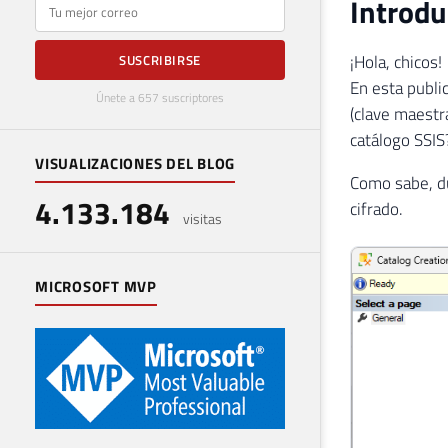
Introdu
E-mail
¡Hola, chicos!
SUSCRIBIRSE
En esta publi
Únete a 657 suscriptores
(clave maestr
catálogo SSI
VISUALIZACIONES DEL BLOG
Como sabe, du
4.133.184
cifrado.
visitas
MICROSOFT MVP