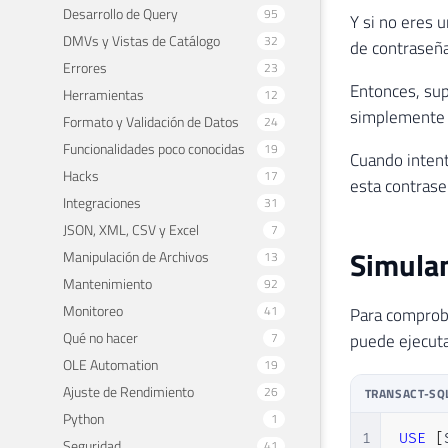
Desarrollo de Query
95
Y si no eres 
DMVs y Vistas de Catálogo
32
de contraseñ
Errores
23
Entonces, su
Herramientas
12
simplemente p
Formato y Validación de Datos
24
Funcionalidades poco conocidas
19
Cuando intente
Hacks
17
esta contrase
Integraciones
31
JSON, XML, CSV y Excel
7
Simula
Manipulación de Archivos
13
Mantenimiento
92
Monitoreo
41
Para comproba
Qué no hacer
7
puede ejecut
OLE Automation
19
Ajuste de Rendimiento
26
TRANSACT-SQ
Python
1
1
USE
[
Seguridad
41