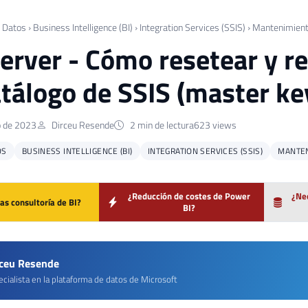
 Datos
›
Business Intelligence (BI)
›
Integration Services (SSIS)
›
Mantenimien
erver - Cómo resetear y r
atálogo de SSIS (master ke
o de 2023
Dirceu Resende
2 min de lectura
623 views
OS
BUSINESS INTELLIGENCE (BI)
INTEGRATION SERVICES (SSIS)
MANTE
¿Reducción de costes de Power
¿Nec
as consultoría de BI?
BI?
rceu Resende
cialista en la plataforma de datos de Microsoft