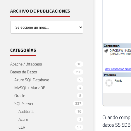
ARCHIVO DE PUBLICACIONES
CATEGORÍAS
Apache / .htaccess
10
Bases de Datos
356
Azure SQL Database
9
MySQL / MariaDB
4
Oracle
8
SQL Server
337
Auditoría
16
Cuando comple
Azure
2
datos SSISDB 
CLR
57