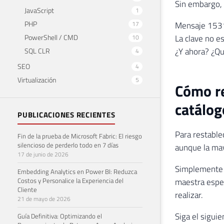
Sin embargo, 
JavaScript
1
PHP
17
Mensaje 15313
PowerShell / CMD
La clave no es
10
¿Y ahora? ¿Qu
SQL CLR
4
SEO
4
Virtualización
5
Cómo re
catálog
PUBLICACIONES RECIENTES
Para restablec
Fin de la prueba de Microsoft Fabric: El riesgo
silencioso de perderlo todo en 7 días
aunque la may
17 de junio de 2026
Simplemente c
Embedding Analytics en Power BI: Reduzca
Costos y Personalice la Experiencia del
maestra espec
Cliente
realizar.
21 de mayo de 2026
Siga el siguie
Guía Definitiva: Optimizando el