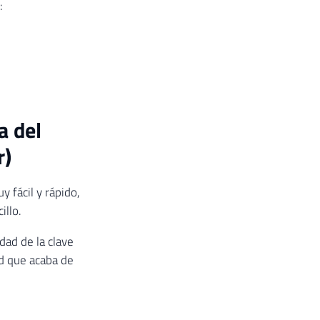
:
a del
r)
 fácil y rápido,
illo.
ad de la clave
d que acaba de