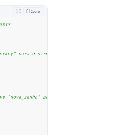
Copiar
SSIS
erkey" para o diretório "C:\". A nova senha dessa 
ve "nova_senha" para descriptografar e define essa