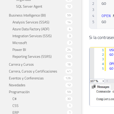
2
GO

SQL Server Agent
12
3
Business Intelligence (BI)
59
4
OPEN
 
Analysis Services (SSAS)
14
5
GO
Azure Data Factory (ADF)
4
Integration Services (SSIS)
3
Si la contras
Microsoft
7
Power BI
24
Reporting Services (SSRS)
10
Carrera y Cursos
16
Carrera, Cursos y Certificaciones
41
Eventos y Conferencias
126
Novedades
12
Programación
59
C#
30
CSS
1
ERP
1