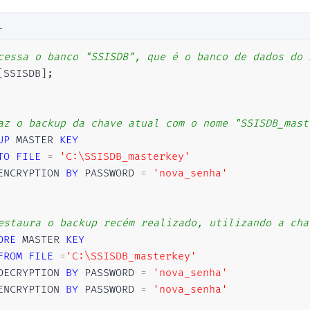
L
cessa o banco "SSISDB", que é o banco de dados do 
[
SSISDB
]
;
az o backup da chave atual com o nome "SSISDB_mast
UP
 MASTER 
KEY
TO
FILE
=
'C:\SSISDB_masterkey'
ENCRYPTION 
BY
 PASSWORD 
=
'nova_senha'
estaura o backup recém realizado, utilizando a cha
ORE
 MASTER 
KEY
FROM
FILE
=
'C:\SSISDB_masterkey'
DECRYPTION 
BY
 PASSWORD 
=
'nova_senha'
ENCRYPTION 
BY
 PASSWORD 
=
'nova_senha'