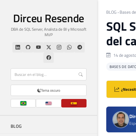
BLOG
›
Bases de
Dirceu Resende
SQL S
DBA de SQL Server, Analista de BI y Microsoft
MVP
del c
14 de agost
BASES DE DAT
¿Necesit
Tema oscuro
Di
Espe
BLOG