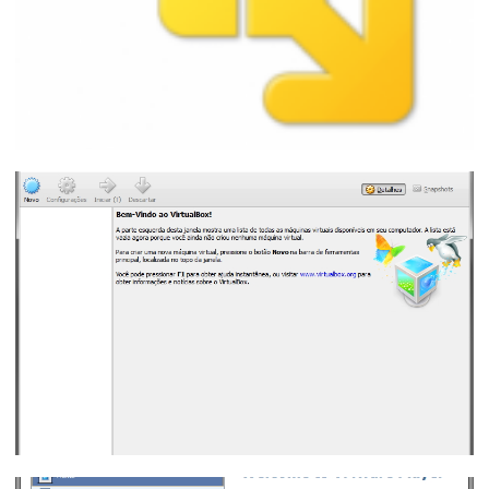
Cómo configurar la red de tu VM en
modo Bridge en VMware Player
23 de agosto de 2015
3 min de lectura