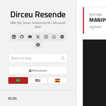
Dirceu Resende
post.tags
MANIP
DBA SQL Server, Analista de BI e Microsoft
tag.total
MVP
Tema escuro
BLOG