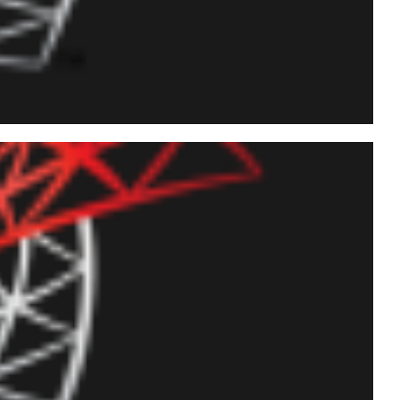
descompactar arquivos e
_cmdshell ou SQLCLR (C#)