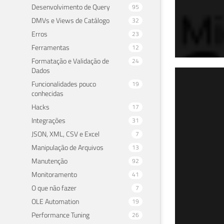
Desenvolvimento de Query
95
DMVs e Views de Catálogo
32
Erros
23
Ferramentas
12
Formatação e Validação de
24
Dados
SQL
Funcionalidades pouco
19
conhecidas
env
Hacks
17
CLR
Integrações
31
JSON, XML, CSV e Excel
7
06 de 
Manipulação de Arquivos
13
Manutenção
92
Monitoramento
41
O que não fazer
7
OLE Automation
19
Performance Tuning
26