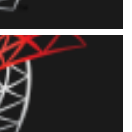
igo-fonte de todas as
ews e Triggers de um