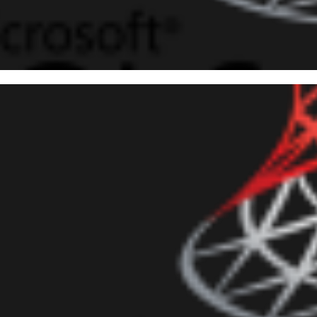
 Server - Como exportar o cód
red Procedures, Functions, Vi
abase para arquivos .sql
agosto de 2016
6 min de leitura