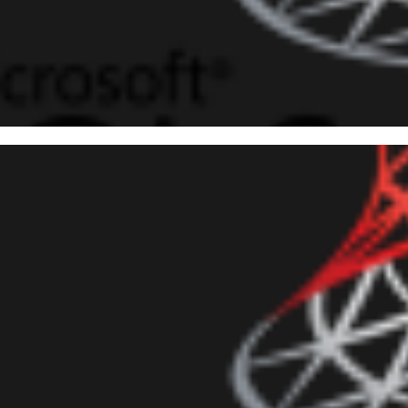
 Server - Como compactar e 
etórios utilizando 7-zip e xp
junho de 2018
9 min de leitura