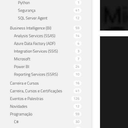
Python
1
Segurança
41
SQL Server Agent
12
Business Intelligence (BI)
59
Analysis Services (SSAS)
14
SQL
Azure Data Factory (ADF)
4
Integration Services (SSIS)
3
DOS
Microsoft
7
Power BI
24
11 de 
Reporting Services (SSRS)
10
Carreira e Cursos
16
Carreira, Cursos e Certificações
41
Eventos e Palestras
126
Novidades
12
Programação
59
C#
30