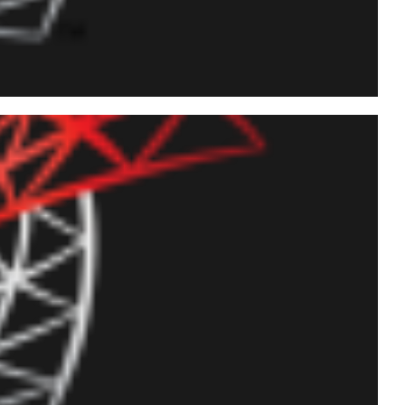
pts PowerShell e Prompt-
)