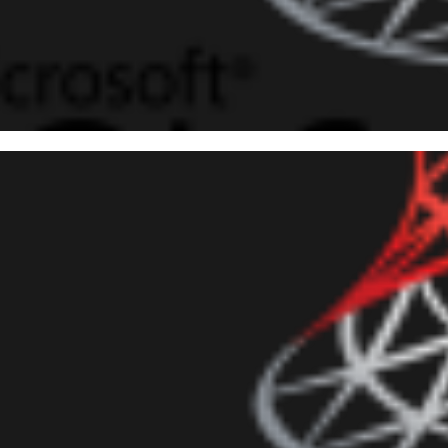
 Server - Operações com arqu
mdshell (Como listar, ler, escr
er arquivos)
agosto de 2017
6 min de leitura