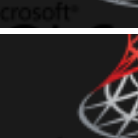
 Server - Como ler, importar 
uivos XML
junho de 2016
27 min de leitura