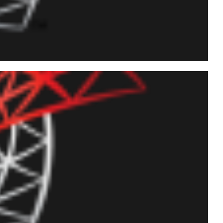
portar arquivos com
ndo o CLR (C#)