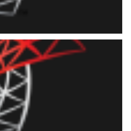
gração com FTP e listar,
d) arquivos utilizando o