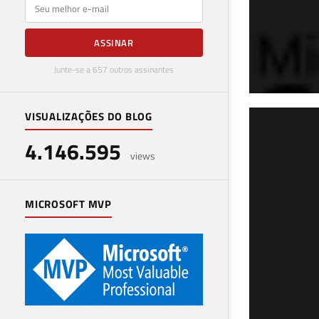
E-mail
ASSINAR
Junte-se a 657 outros assinantes
VISUALIZAÇÕES DO BLOG
SQL
4.146.595
xp_c
views
mov
MICROSOFT MVP
29 de 