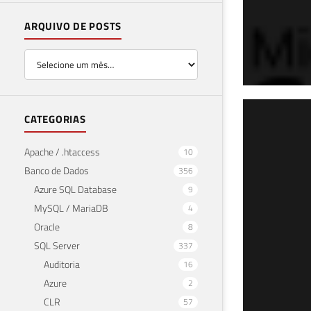
ARQUIVO DE POSTS
SQL
CATEGORIAS
dad
Apache / .htaccess
10
Banco de Dados
356
20 de 
Azure SQL Database
9
MySQL / MariaDB
4
Oracle
8
SQL Server
337
Auditoria
16
Azure
2
CLR
57