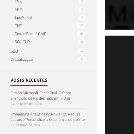
CSS
1
ERP
1
JavaScript
1
PHP
17
PowerShell / CMD
10
SQL
SQL CLR
4
SEO
4
Sto
Virtualização
5
dat
POSTS RECENTES
25 de 
Fim do Microsoft Fabric Trial: O Risco
Silencioso de Perder Tudo em 7 Dias
17 de junho de 2026
Embedding Analytics no Power BI: Reduza
Custos e Personalize a Experiência do Cliente
21 de maio de 2026