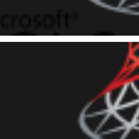
 Server - Como fazer uma inte
iar (upload) e baixar (downloa
 (C#)
novembro de 2016
18 min de leitura