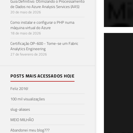
Guia Definitivo: Otimizando o Processamento
de Dados no Azure Analysis Services (AAS)
20 de maio de 2026
Como instalar e configurar o PHP numa
máquina virtual do Azure
18 de maio de 2026
SQL
Certificação DP-600 - Torne-se um Fabric
Analytics Engineering
arq
27 de fevereiro de 2026
18 de 
POSTS MAIS ACESSADOS HOJE
Feliz 2016!
100 mil visualizações
slug-aliases
MEIO MILHÃO
Abandonei meu blog???