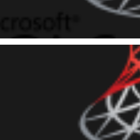
 Server - Como exportar e im
os tabulares (Ex: CSV) utiliza
março de 2017
8 min de leitura