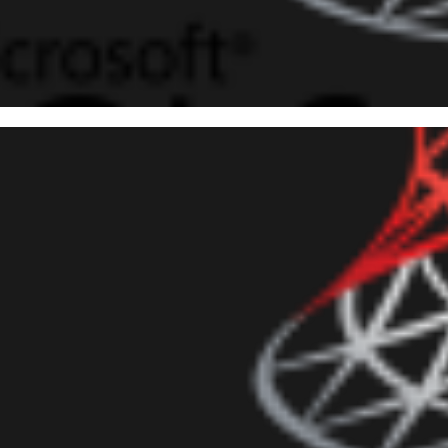
 Server - Como executar scri
 (MS-DOS) utilizando CLR (C#
setembro de 2016
6 min de leitura