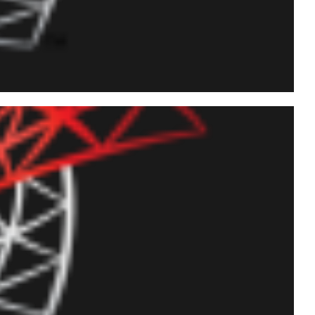
ivos utilizando
ever, copiar, excluir e