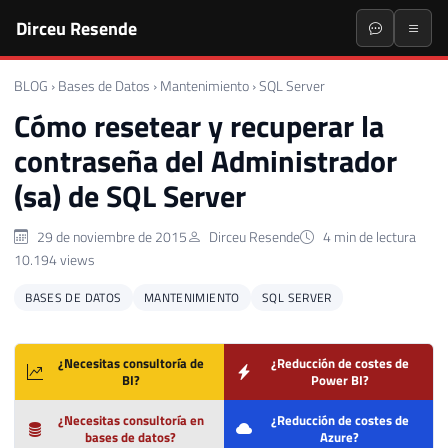
Dirceu Resende
BLOG
›
Bases de Datos
›
Mantenimiento
›
SQL Server
Cómo resetear y recuperar la
contraseña del Administrador
(sa) de SQL Server
29 de noviembre de 2015
Dirceu Resende
4 min de lectura
10.194 views
BASES DE DATOS
MANTENIMIENTO
SQL SERVER
¿Necesitas consultoría de
¿Reducción de costes de
BI?
Power BI?
¿Necesitas consultoría en
¿Reducción de costes de
bases de datos?
Azure?