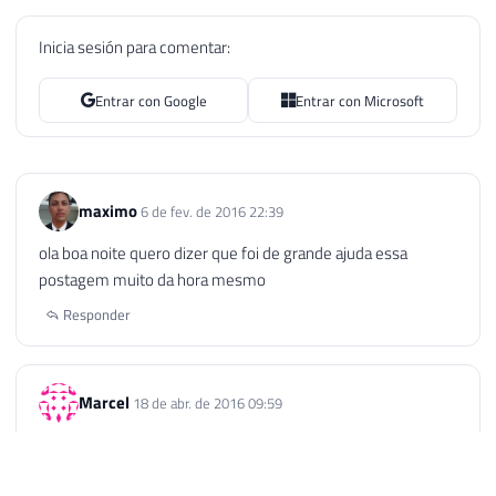
Inicia sesión para comentar:
Entrar con Google
Entrar con Microsoft
maximo
6 de fev. de 2016 22:39
ola boa noite quero dizer que foi de grande ajuda essa
postagem muito da hora mesmo
Responder
Marcel
18 de abr. de 2016 09:59
O PsExec foi o que matou a pau! Ja tinha tentado de tudo,
tava quase desistindo. O PsExec foi o unico que funcionou!