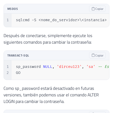
MSDOS
Copiar
1
sqlcmd -S <nome_do_servidor>\<instancia> -
Después de conectarse, simplemente ejecute los
siguientes comandos para cambiar la contraseña:
TRANSACT-SQL
Copiar
1
sp_password 
NULL
,
'dirceu123'
,
'sa'
-- Ess
2
GO
Como sp_password estará desactivado en futuras
versiones, también podemos usar el comando ALTER
LOGIN para cambiar la contraseña.