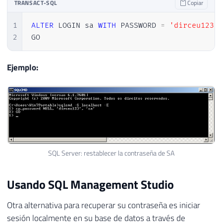
TRANSACT-SQL
Copiar
1
ALTER
 LOGIN sa 
WITH
 PASSWORD 
=
'dirceu123'
2
GO
Ejemplo:
SQL Server: restablecer la contraseña de SA
Usando SQL Management Studio
Otra alternativa para recuperar su contraseña es iniciar
sesión localmente en su base de datos a través de