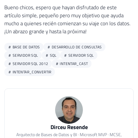
22
Bueno chicos, espero que hayan disfrutado de este
23
artículo simple, pequeño pero muy objetivo que ayuda
24
UPDATE
#Teste
mucho a quienes recién comienzan su viaje con los datos.
25
SET
¡Un abrazo grande y hasta la próxima!
26
    BusinessEntityID 
+
=
'D'
27
WHERE
BASE DE DATOS
DESARROLLO DE CONSULTAS
28
    BusinessEntityID 
BETWEEN
1400
AND
145
SERVIDOR SQL
SQL
SERVIDOR SQL
29
SERVIDOR SQL 2012
INTENTAR_CAST
30
INTENTAR_CONVERTIR
31
SELECT
*
32
FROM
#Teste
33
34
35
SELECT
*
36
FROM
#Teste
37
WHERE
 BusinessEntityID 
LIKE
'%D'
38
OR
 BusinessEntityID 
BETWEEN
1
AND
50
Dirceu Resende
39
OR
 BusinessEntityID 
BETWEEN
5000
AND
6000
Arquitecto de Bases de Datos y BI · Microsoft MVP · MCSE,