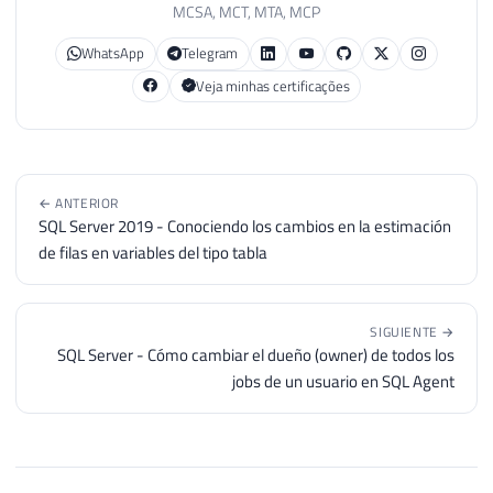
40
MCSA, MCT, MTA, MCP
41
WhatsApp
Telegram
42
43
SELECT
CONVERT
(
INT
,
 BusinessEntityID 
)
Veja minhas certificações
44
FROM
#Teste
45
46
47
SELECT
CONVERT
(
DATE
,
 ModifiedDate 
,
11
← ANTERIOR
48
FROM
#Teste
SQL Server 2019 - Conociendo los cambios en la estimación
49
de filas en variables del tipo tabla
50
51
SELECT
52
FROM
#Teste
SIGUIENTE →
53
WHERE
 TRY_CAST 
(
 BusinessEntityID 
AS
INT
SQL Server - Cómo cambiar el dueño (owner) de todos los
54
jobs de un usuario en SQL Agent
55
56
SELECT
57
FROM
#Teste
58
WHERE
 TRY_CONVERT 
(
DATE
,
 ModifiedDate 
,