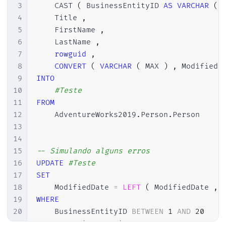
3
    CAST 
(
 BusinessEntityID 
AS
VARCHAR
(
 
4
    Title 
,
5
    FirstName 
,
6
    LastName 
,
7
rowguid
,
8
CONVERT
(
VARCHAR
(
 MAX 
)
,
 ModifiedD
9
INTO
10
#Teste
11
FROM
12
    AdventureWorks2019
.
Person
.
Person

13
14
15
-- Simulando alguns erros
16
UPDATE
#Teste
17
SET
18
    ModifiedDate 
=
LEFT
(
 ModifiedDate 
,
19
WHERE
20
    BusinessEntityID 
BETWEEN
1
AND
20
21
OR
 BusinessEntityID 
BETWEEN
5000
AND