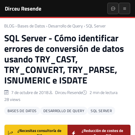
Dirceu Resende
BLOG
›
Bases de Datos
›
Desarrollo de Query
›
SQL Server
SQL Server - Cómo identificar
errores de conversión de datos
usando TRY_CAST,
TRY_CONVERT, TRY_PARSE,
ISNUMERIC e ISDATE
7 de octubre de 2018
Dirceu Resende
2 min de lectura
28 views
BASES DE DATOS
DESARROLLO DE QUERY
SQL SERVER
¿Necesitas consultoría de
¿Reducción de costes de