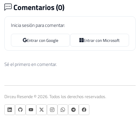
59
Comentarios (
0
)
60
61
SELECT
 ModifiedDate 
,
 TRY_CONVERT 
(
DATE
Inicia sesión para comentar:
62
FROM
#Teste
63
Entrar con Google
Entrar con Microsoft
64
65
SELECT
*
66
FROM
#Teste
Sé el primero en comentar.
67
WHERE
ISNUMERIC
(
 BusinessEntityID 
)
=
0
68
69
70
SELECT
*
FROM
#Teste
71
WHERE
ISDATE
(
 ModifiedDate 
)
=
0
Dirceu Resende © 2026. Todos los derechos reservados.