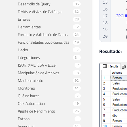
15
    
Desarrollo de Query
95
16
DMVs y Vistas de Catálogo
32
17
GROU
Errores
23
18
    
Herramientas
12
19
    
Formato y Validación de Datos
24
20
    
Funcionalidades poco conocidas
19
21
ORDE
Hacks
17
22
Resultado:
Integraciones
31
JSON, XML, CSV y Excel
7
Manipulación de Archivos
13
Mantenimiento
92
Monitoreo
41
Qué no hacer
7
OLE Automation
19
Ajuste de Rendimiento
26
Python
1
Seguridad
41