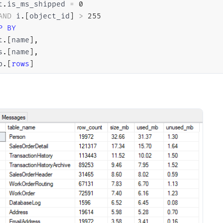
t
.
is_ms_shipped 
=
0
AND
 i
.
[
object_id
]
>
255
P
BY
t
.
[
name
]
,
s
.
[
name
]
,
p
.
[
rows
]
R
BY
[
size_mb
]
DESC