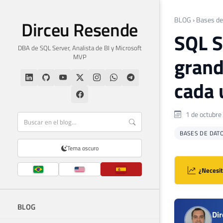
BLOG
›
Bases de
Dirceu Resende
SQL S
DBA de SQL Server, Analista de BI y Microsoft
MVP
grand
cada 
1 de octubre
BASES DE DAT
Tema oscuro
¿Necesit
BLOG
Di