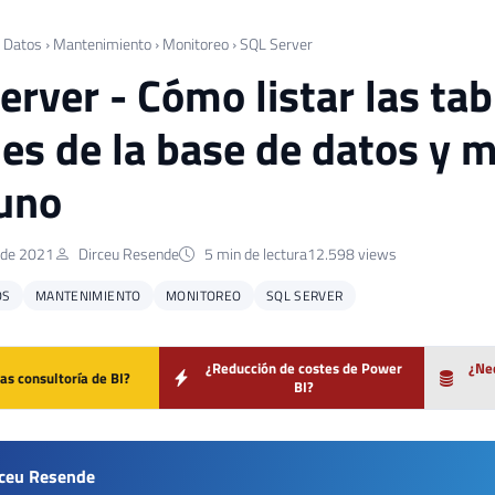
 Datos
›
Mantenimiento
›
Monitoreo
›
SQL Server
erver - Cómo listar las tab
es de la base de datos y 
uno
 de 2021
Dirceu Resende
5 min de lectura
12.598 views
OS
MANTENIMIENTO
MONITOREO
SQL SERVER
¿Reducción de costes de Power
¿Nec
as consultoría de BI?
BI?
rceu Resende