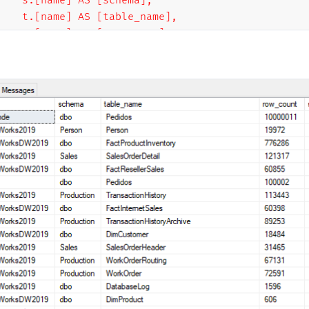
    s.[name] AS [schema],

    t.[name] AS [table_name],

    p.[rows] AS [row_count],

    CAST(ROUND(((SUM(a.total_pages) * 8) / 1024.00
    CAST(ROUND(((SUM(a.used_pages) * 8) / 1024.00)
    CAST(ROUND(((SUM(a.total_pages) - SUM(a.used_p
FROM 

    [?].sys.tables t

    JOIN [?].sys.indexes i ON t.[object_id] = i.[ob
    JOIN [?].sys.partitions p ON i.[object_id] = p
    JOIN [?].sys.allocation_units a ON p.[partitio
    LEFT JOIN [?].sys.schemas s ON t.[schema_id] = 
WHERE 

    t.is_ms_shipped = 0

    AND i.[object_id] > 255 

GROUP BY

    t.[name], 

    s.[name], 

    p.[rows]
