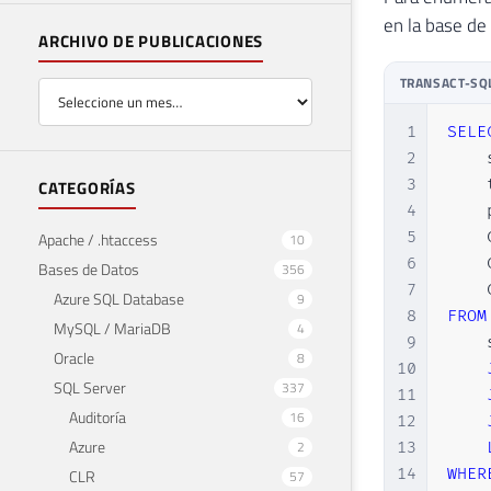
en la base de
ARCHIVO DE PUBLICACIONES
TRANSACT-SQ
1
SELE
2
    
3
    
CATEGORÍAS
4
    
5
    
Apache / .htaccess
10
6
    
Bases de Datos
356
7
    
Azure SQL Database
9
8
FROM
MySQL / MariaDB
4
9
    
Oracle
8
10
SQL Server
337
11
Auditoría
16
12
Azure
2
13
14
WHER
CLR
57