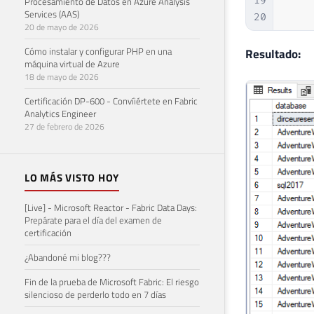
19
    
Procesamiento de Datos en Azure Analysis
Services (AAS)
20
    
20 de mayo de 2026
21
    
Cómo instalar y configurar PHP en una
22
    
Resultado:
máquina virtual de Azure
23
    
18 de mayo de 2026
24
    
Certificación DP-600 - Convíiértete en Fabric
25
    
Analytics Engineer
26
    
27 de febrero de 2026
27
    
28
    
29
    
LO MÁS VISTO HOY
30
    
31
    
[Live] - Microsoft Reactor - Fabric Data Days:
32
    
Prepárate para el día del examen de
certificación
33
    
34
    
¿Abandoné mi blog???
35
    
Fin de la prueba de Microsoft Fabric: El riesgo
36
    
silencioso de perderlo todo en 7 días
37
    