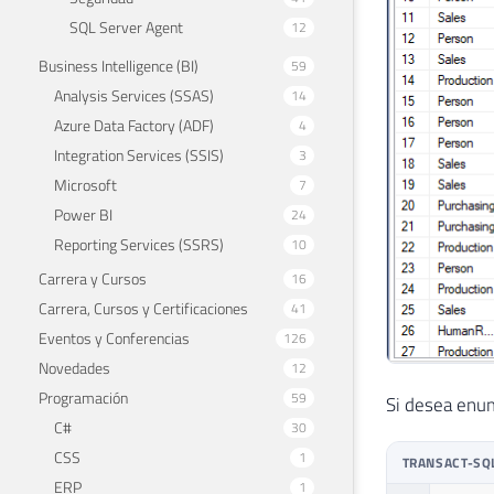
SQL Server Agent
12
Business Intelligence (BI)
59
Analysis Services (SSAS)
14
Azure Data Factory (ADF)
4
Integration Services (SSIS)
3
Microsoft
7
Power BI
24
Reporting Services (SSRS)
10
Carrera y Cursos
16
Carrera, Cursos y Certificaciones
41
Eventos y Conferencias
126
Novedades
12
Programación
59
Si desea enum
C#
30
CSS
1
TRANSACT-SQ
ERP
1