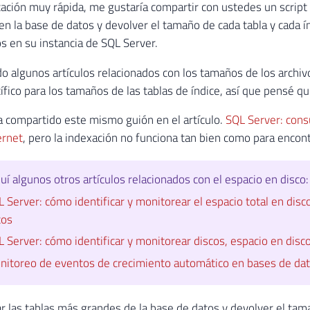
cación muy rápida, me gustaría compartir con ustedes un scrip
n la base de datos y devolver el tamaño de cada tabla y cada í
s en su instancia de SQL Server.
do algunos artículos relacionados con los tamaños de los archiv
ífico para los tamaños de las tablas de índice, así que pensé qu
 compartido este mismo guión en el artículo.
SQL Server: cons
ernet
, pero la indexación no funciona tan bien como para encontr
uí algunos otros artículos relacionados con el espacio en disco:
 Server: cómo identificar y monitorear el espacio total en disco,
tos
 Server: cómo identificar y monitorear discos, espacio en disco t
nitoreo de eventos de crecimiento automático en bases de da
 las tablas más grandes de la base de datos y devolver el tama