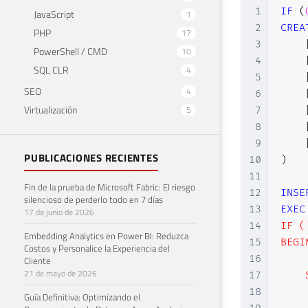
1
IF
(
JavaScript
1
2
CREA
PHP
17
3
PowerShell / CMD
10
4
SQL CLR
4
5
SEO
4
6
Virtualización
5
7
8
9
PUBLICACIONES RECIENTES
10
)
11
Fin de la prueba de Microsoft Fabric: El riesgo
12
INSE
silencioso de perderlo todo en 7 días
13
EXEC
17 de junio de 2026
14
IF (
Embedding Analytics en Power BI: Reduzca
15
BEGIN
Costos y Personalice la Experiencia del
16
Cliente
21 de mayo de 2026
17
    
18
    
Guía Definitiva: Optimizando el