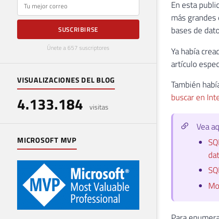
E-mail
En esta publi
más grandes e
bases de dato
SUSCRIBIRSE
Únete a 657 suscriptores
Ya había crea
artículo espec
VISUALIZACIONES DEL BLOG
También había
buscar en Int
4.133.184
visitas
Vea aq
MICROSOFT MVP
SQL
da
SQL
Mo
Para enumerar