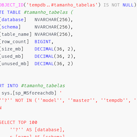
OBJECT_ID
(
'tempdb..#tamanho_tabelas'
)
IS
NOT
NULL
)
TE
TABLE
#tamanho_tabelas (
[
database
]
   NVARCHAR
(
256
)
,
[
schema
]
     NVARCHAR
(
256
)
,
[
table_name
]
 NVARCHAR
(
256
)
,
[
row_count
]
BIGINT
,
[
size_mb
]
DECIMAL
(
36
,
2
)
,
[
used_mb
]
DECIMAL
(
36
,
2
)
,
[
unused_mb
]
DECIMAL
(
36
,
2
)
RT
INTO
#tamanho_tabelas
 sys
.
[
sp_MSforeachdb
]
'

''?'' NOT IN (''model'', ''master'', ''tempdb'', ''


SELECT TOP 100

    ''?'' AS [database],
