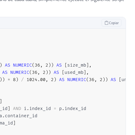
Copiar
)
AS
NUMERIC
(
36
,
2
)
)
AS
[
size_mb
]
,
AS
NUMERIC
(
36
,
2
)
)
AS
[
used_mb
]
,
)
)
*
8
)
/
1024.00
,
2
)
AS
NUMERIC
(
36
,
2
)
)
AS
[
unuse
]
_id
]
AND
 i
.
index_id 
=
 p
.
index_id

a
.
container_id

ma_id
]