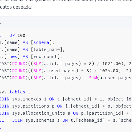
 datos deseada:
L
CT
TOP
100
s
.
[
name
]
AS
[
schema
]
,
t
.
[
name
]
AS
[
table_name
]
,
p
.
[
rows
]
AS
[
row_count
]
,
CAST
(
ROUND
(
(
(
SUM
(
a
.
total_pages
)
*
8
)
/
1024.00
)
,
2
CAST
(
ROUND
(
(
(
SUM
(
a
.
used_pages
)
*
8
)
/
1024.00
)
,
2
)
CAST
(
ROUND
(
(
(
SUM
(
a
.
total_pages
)
-
SUM
(
a
.
used_pages
sys
.
tables
 t

JOIN
 sys
.
indexes i 
ON
 t
.
[
object_id
]
=
 i
.
[
object_id
JOIN
 sys
.
partitions p 
ON
 i
.
[
object_id
]
=
 p
.
[
object
JOIN
 sys
.
allocation_units a 
ON
 p
.
[
partition_id
]
=
 
LEFT
JOIN
 sys
.
schemas s 
ON
 t
.
[
schema_id
]
=
 s
.
[
sche
E