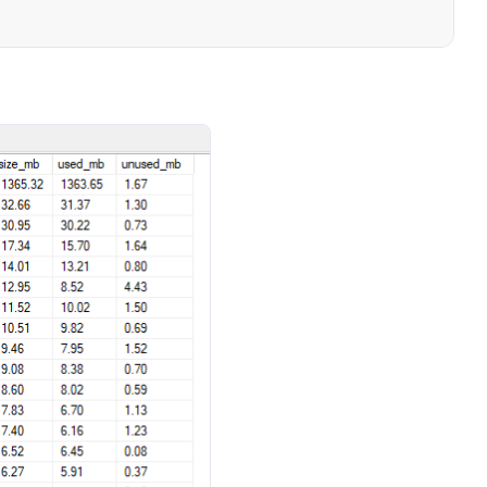
), 2) AS NUMERIC(36, 2)) AS [size_mb],

, 2) AS NUMERIC(36, 2)) AS [used_mb], 

ages)) * 8) / 1024.00, 2) AS NUMERIC(36, 2)) AS [u
ject_id]

.[object_id] AND i.index_id = p.index_id

n_id] = a.container_id

s.[schema_id]
