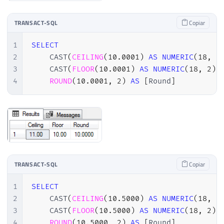
TRANSACT-SQL
Copiar
1
SELECT
2
    CAST
(
CEILING
(
10.0001
)
AS
NUMERIC
(
18
,
2
3
    CAST
(
FLOOR
(
10.0001
)
AS
NUMERIC
(
18
,
2
)
)
4
ROUND
(
10.0001
,
2
)
AS
[
Round
]
TRANSACT-SQL
Copiar
1
SELECT
2
    CAST
(
CEILING
(
10.5000
)
AS
NUMERIC
(
18
,
2
3
    CAST
(
FLOOR
(
10.5000
)
AS
NUMERIC
(
18
,
2
)
)
4
ROUND
(
10.5000
,
2
)
AS
[
Round
]