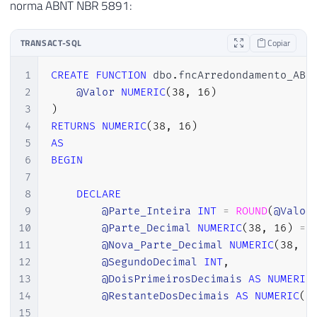
norma ABNT NBR 5891:
TRANSACT-SQL
Copiar
1
CREATE
FUNCTION
 dbo
.
fncArredondamento_ABN
2
@Valor
NUMERIC
(
38
,
16
)
3
)
4
RETURNS
NUMERIC
(
38
,
16
)
5
AS
6
BEGIN
7
8
DECLARE
9
@Parte_Inteira
INT
=
ROUND
(
@Valor
10
@Parte_Decimal
NUMERIC
(
38
,
16
)
=
11
@Nova_Parte_Decimal
NUMERIC
(
38
,
1
12
@SegundoDecimal
INT
,
13
@DoisPrimeirosDecimais
AS
NUMERIC
14
@RestanteDosDecimais
AS
NUMERIC
(
3
15