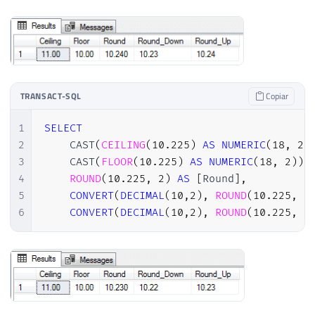
TRANSACT-SQL
Copiar
1
SELECT
2
    CAST
(
CEILING
(
10.225
)
AS
NUMERIC
(
18
,
2
)
3
    CAST
(
FLOOR
(
10.225
)
AS
NUMERIC
(
18
,
2
)
)
4
ROUND
(
10.225
,
2
)
AS
[
Round
]
,
5
CONVERT
(
DECIMAL
(
10
,
2
)
,
ROUND
(
10.225
,
2
6
CONVERT
(
DECIMAL
(
10
,
2
)
,
ROUND
(
10.225
,
2