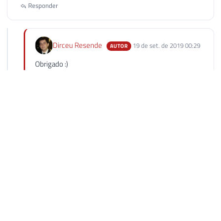
Responder
Dirceu Resende
19 de set. de 2019 00:29
AUTOR
Obrigado :)
Responder
Allyson Hélio Wanderley
22 de jan. de 2020 10:56
muito bom!
nesta fn já está incluída a revisão de 2014 a abnt?
Responder
Galli
26 de jan. de 2021 19:27