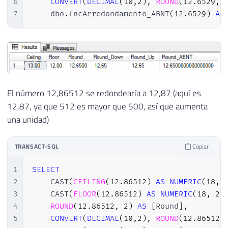
34
END
6
CONVERT
(
DECIMAL
(
10
,
2
)
,
ROUND
(
12.6529
,
7
    dbo
.
fncArredondamento_ABNT
(
12.6529
)
AS
El número 12,86512 se redondearía a 12,87 (aquí es
12,87, ya que 512 es mayor que 500, así que aumenta
una unidad)
TRANSACT-SQL
Copiar
1
SELECT
2
    CAST
(
CEILING
(
12.86512
)
AS
NUMERIC
(
18
,
3
    CAST
(
FLOOR
(
12.86512
)
AS
NUMERIC
(
18
,
2
)
4
ROUND
(
12.86512
,
2
)
AS
[
Round
]
,
5
CONVERT
(
DECIMAL
(
10
,
2
)
,
ROUND
(
12.86512
,