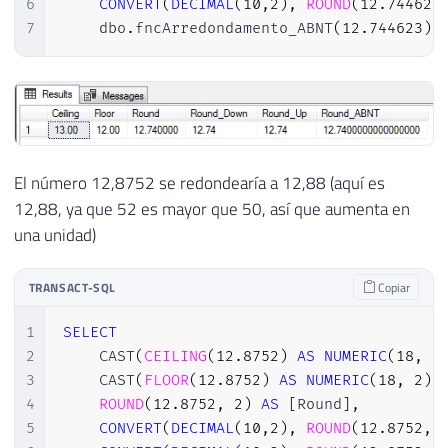
6
CONVERT
(
DECIMAL
(
10
,
2
)
,
ROUND
(
12.744623
7
    dbo
.
fncArredondamento_ABNT
(
12.744623
)
El número 12,8752 se redondearía a 12,88 (aquí es
12,88, ya que 52 es mayor que 50, así que aumenta en
una unidad)
TRANSACT-SQL
Copiar
1
SELECT
2
    CAST
(
CEILING
(
12.8752
)
AS
NUMERIC
(
18
,
2
3
    CAST
(
FLOOR
(
12.8752
)
AS
NUMERIC
(
18
,
2
)
)
4
ROUND
(
12.8752
,
2
)
AS
[
Round
]
,
5
CONVERT
(
DECIMAL
(
10
,
2
)
,
ROUND
(
12.8752
,