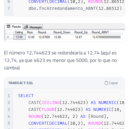
6
CONVERT
(
DECIMAL
(
10
,
2
)
,
ROUND
(
12.86512
,
7
    dbo
.
fncArredondamento_ABNT
(
12.86512
)
A
El número 12,744623 se redondearía a 12,74 (aquí es
12,74, ya que 4623 es menor que 5000, por lo que no
cambia)
TRANSACT-SQL
Copiar
1
SELECT
2
    CAST
(
CEILING
(
12.744623
)
AS
NUMERIC
(
18
,
3
    CAST
(
FLOOR
(
12.744623
)
AS
NUMERIC
(
18
,
2
4
ROUND
(
12.744623
,
2
)
AS
[
Round
]
,
5
CONVERT
(
DECIMAL
(
10
,
2
)
,
ROUND
(
12.744623