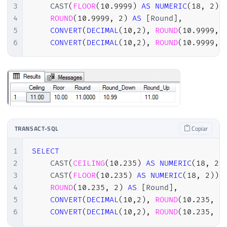
3
    CAST
(
FLOOR
(
10.9999
)
AS
NUMERIC
(
18
,
2
)
)
4
ROUND
(
10.9999
,
2
)
AS
[
Round
]
,
5
CONVERT
(
DECIMAL
(
10
,
2
)
,
ROUND
(
10.9999
,
6
CONVERT
(
DECIMAL
(
10
,
2
)
,
ROUND
(
10.9999
,
TRANSACT-SQL
Copiar
1
SELECT
2
    CAST
(
CEILING
(
10.235
)
AS
NUMERIC
(
18
,
2
)
3
    CAST
(
FLOOR
(
10.235
)
AS
NUMERIC
(
18
,
2
)
)
4
ROUND
(
10.235
,
2
)
AS
[
Round
]
,
5
CONVERT
(
DECIMAL
(
10
,
2
)
,
ROUND
(
10.235
,
2
6
CONVERT
(
DECIMAL
(
10
,
2
)
,
ROUND
(
10.235
,
2