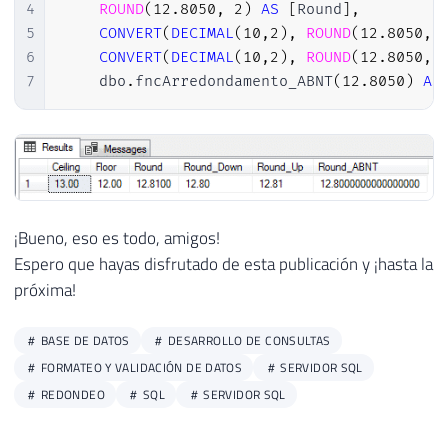
4
ROUND
(
12.8050
,
2
)
AS
[
Round
]
,
5
CONVERT
(
DECIMAL
(
10
,
2
)
,
ROUND
(
12.8050
,
6
CONVERT
(
DECIMAL
(
10
,
2
)
,
ROUND
(
12.8050
,
7
    dbo
.
fncArredondamento_ABNT
(
12.8050
)
AS
¡Bueno, eso es todo, amigos!
Espero que hayas disfrutado de esta publicación y ¡hasta la
próxima!
BASE DE DATOS
DESARROLLO DE CONSULTAS
FORMATEO Y VALIDACIÓN DE DATOS
SERVIDOR SQL
REDONDEO
SQL
SERVIDOR SQL