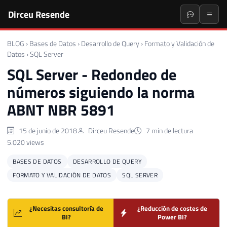
Dirceu Resende
BLOG
›
Bases de Datos
›
Desarrollo de Query
›
Formato y Validación de
Datos
›
SQL Server
SQL Server - Redondeo de
números siguiendo la norma
ABNT NBR 5891
15 de junio de 2018
Dirceu Resende
7 min de lectura
5.020 views
BASES DE DATOS
DESARROLLO DE QUERY
FORMATO Y VALIDACIÓN DE DATOS
SQL SERVER
¿Necesitas consultoría de
¿Reducción de costes de
BI?
Power BI?