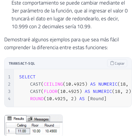
Este comportamiento se puede cambiar mediante el
3er parámetro de la función, que al ingresar el valor 0
truncará el dato en lugar de redondearlo, es decir,
10.999 con 2 decimales sería 10.99.
Demostraré algunos ejemplos para que sea más fácil
comprender la diferencia entre estas funciones:
TRANSACT-SQL
Copiar
1
SELECT
2
    CAST
(
CEILING
(
10.4925
)
AS
NUMERIC
(
18
,
2
3
    CAST
(
FLOOR
(
10.4925
)
AS
NUMERIC
(
18
,
2
)
)
4
ROUND
(
10.4925
,
2
)
AS
[
Round
]