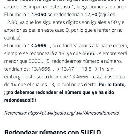
anterior es impar, en este caso 1, luego aumenta en uno)
El numero 12.8
050
se redondearía a 12,8
0
(aquí es
12.80, ya que los siguientes dígitos son iguales a 50 y el
anterior es par, en este caso 0, por lo que el anterior no
cambia)
El numero 13.4
666
…, si redondeáramos a la parte entera,
siempre se redondeará a 13, ya que 4666… siempre será
menor que 5000… (Si redondeamos número a número,
tendríamos: 13.4666… → 13.47 → 13.5 → 14, sin
embargo, esto sería decir que 13.4666… está más cerca
de 14 que el cual es 13, lo cual no es cierto.
Por lo tanto,
¡¡¡no debemos redondear el número que ya ha sido
redondeado!!!
)
Referencia: https://pt.wikipedia.org/wiki/Arredondamento
Redondear números con SUELO,