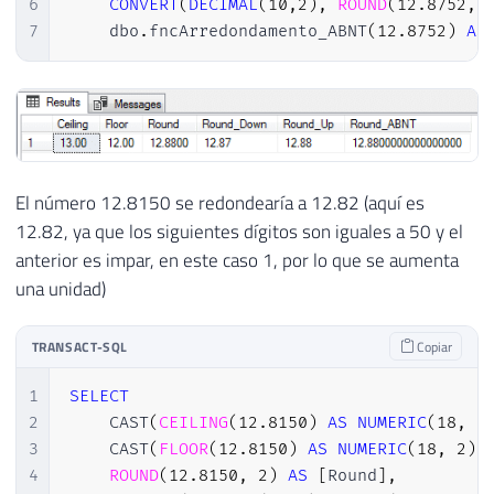
6
CONVERT
(
DECIMAL
(
10
,
2
)
,
ROUND
(
12.8752
,
7
    dbo
.
fncArredondamento_ABNT
(
12.8752
)
AS
El número 12.8150 se redondearía a 12.82 (aquí es
12.82, ya que los siguientes dígitos son iguales a 50 y el
anterior es impar, en este caso 1, por lo que se aumenta
una unidad)
TRANSACT-SQL
Copiar
1
SELECT
2
    CAST
(
CEILING
(
12.8150
)
AS
NUMERIC
(
18
,
2
3
    CAST
(
FLOOR
(
12.8150
)
AS
NUMERIC
(
18
,
2
)
)
4
ROUND
(
12.8150
,
2
)
AS
[
Round
]
,