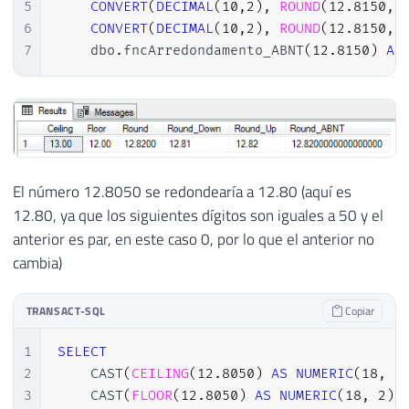
5
CONVERT
(
DECIMAL
(
10
,
2
)
,
ROUND
(
12.8150
,
6
CONVERT
(
DECIMAL
(
10
,
2
)
,
ROUND
(
12.8150
,
7
    dbo
.
fncArredondamento_ABNT
(
12.8150
)
AS
El número 12.8050 se redondearía a 12.80 (aquí es
12.80, ya que los siguientes dígitos son iguales a 50 y el
anterior es par, en este caso 0, por lo que el anterior no
cambia)
TRANSACT-SQL
Copiar
1
SELECT
2
    CAST
(
CEILING
(
12.8050
)
AS
NUMERIC
(
18
,
2
3
    CAST
(
FLOOR
(
12.8050
)
AS
NUMERIC
(
18
,
2
)
)