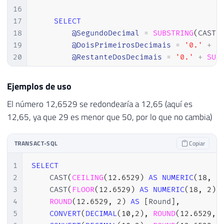
16
17
SELECT
18
@SegundoDecimal
=
SUBSTRING
(
CAST
(
19
@DoisPrimeirosDecimais
=
'0.'
+
S
20
@RestanteDosDecimais
=
'0.'
+
SUB
21
22
Ejemplos de uso
23
SELECT
El número 12,6529 se redondearía a 12,65 (aquí es
24
@Nova_Parte_Decimal
=
(
CASE
12,65, ya que 29 es menor que 50, por lo que no cambia)
25
WHEN
@RestanteDosDecimais
>
0
26
WHEN
@RestanteDosDecimais
<
0
27
ELSE
@DoisPrimeirosDecimais
+
TRANSACT-SQL
Copiar
28
END
)
29
1
SELECT
30
2
    CAST
(
CEILING
(
12.6529
)
AS
NUMERIC
(
18
,
2
31
RETURN
(
@Parte_Inteira
+
@Nova_Parte_
3
    CAST
(
FLOOR
(
12.6529
)
AS
NUMERIC
(
18
,
2
)
)
32
4
ROUND
(
12.6529
,
2
)
AS
[
Round
]
,
33
5
CONVERT
(
DECIMAL
(
10
,
2
)
,
ROUND
(
12.6529
,