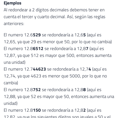
Ejemplos
Al redondear a 2 dígitos decimales debemos tener en
cuenta el tercer y cuarto decimal. Así, según las reglas
anteriores:
El numero 12.6
529
se redondearía a 12,6
5
(aquí es
12,65, ya que 29 es menor que 50, por lo que no cambia)
El numero 12.8
6512
se redondearía a 12,8
7
(aquí es
12,87, ya que 512 es mayor que 500, entonces aumenta
una unidad)
El numero 12.7
44623
se redondearía a 12,7
4
(aquí es
12,74, ya que 4623 es menor que 5000, por lo que no
cambia)
El numero 12.8
752
se redondearía a 12,8
8
(aquí es
12,88, ya que 52 es mayor que 50, entonces aumenta una
unidad)
El numero 12.8
150
se redondearía a 12,8
2
(aquí es
12.82, ya que los siguientes dígitos son iguales a 50 y el