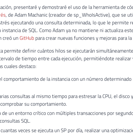
cación, presentaré y demostraré el uso de la herramienta de cód
rés
, de Adam Machanic (creador de sp_WhoIsActive), que se util
trés ejecutando una consulta determinada, lo que le permite re
 instancia de SQL. Como Adam ya no mantiene ni actualiza este
n creó un
GitHub
para crear nuevas funciones y mejoras para la
a permite definir cuántos hilos se ejecutarán simultáneamente
ntervalo de tiempo entre cada ejecución, permitiéndote realizar 
as cuales destaco:
 el comportamiento de la instancia con un número determinado
arias consultas al mismo tiempo para estresar la CPU, el disco 
y comprobar su comportamiento.
 de un entorno crítico con múltiples transacciones por segund
consultas SQL.
r cuantas veces se ejecuta un SP por día, realizar una optimizaci