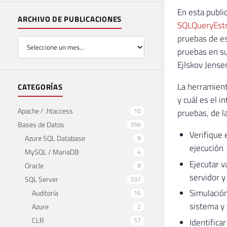
En esta publi
ARCHIVO DE PUBLICACIONES
SQLQueryEst
pruebas de es
pruebas en su
Ejlskov Jense
La herramient
CATEGORÍAS
y cuál es el i
Apache / .htaccess
10
pruebas, de l
Bases de Datos
356
Verifique
Azure SQL Database
9
ejecución
MySQL / MariaDB
4
Ejecutar v
Oracle
8
servidor 
SQL Server
337
Simulación
Auditoría
16
sistema y 
Azure
2
CLR
57
Identifica