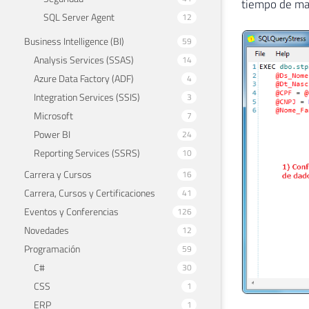
tiempo de man
SQL Server Agent
12
Business Intelligence (BI)
59
Analysis Services (SSAS)
14
Azure Data Factory (ADF)
4
Integration Services (SSIS)
3
Microsoft
7
Power BI
24
Reporting Services (SSRS)
10
Carrera y Cursos
16
Carrera, Cursos y Certificaciones
41
Eventos y Conferencias
126
Novedades
12
Programación
59
C#
30
CSS
1
ERP
1