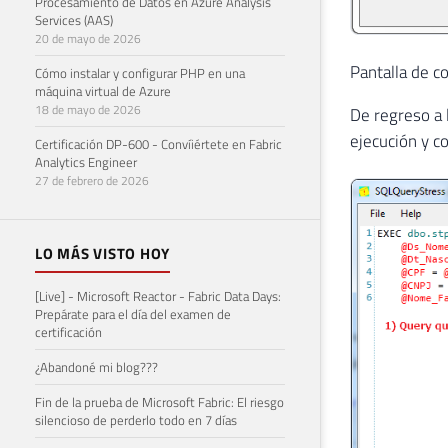
Procesamiento de Datos en Azure Analysis
Services (AAS)
20 de mayo de 2026
Pantalla de c
Cómo instalar y configurar PHP en una
máquina virtual de Azure
18 de mayo de 2026
De regreso a 
ejecución y 
Certificación DP-600 - Convíiértete en Fabric
Analytics Engineer
27 de febrero de 2026
LO MÁS VISTO HOY
[Live] - Microsoft Reactor - Fabric Data Days:
Prepárate para el día del examen de
certificación
¿Abandoné mi blog???
Fin de la prueba de Microsoft Fabric: El riesgo
silencioso de perderlo todo en 7 días