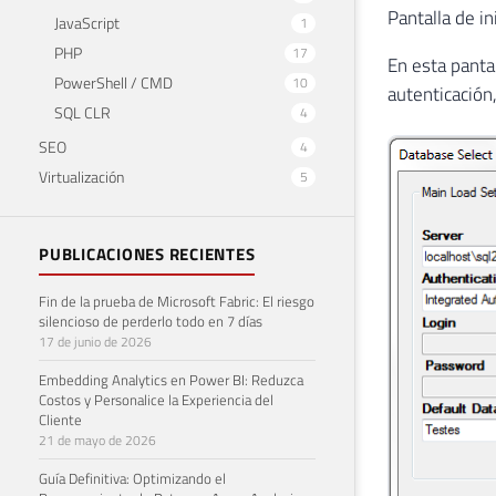
Pantalla de i
JavaScript
1
PHP
17
En esta panta
PowerShell / CMD
10
autenticación
SQL CLR
4
SEO
4
Virtualización
5
PUBLICACIONES RECIENTES
Fin de la prueba de Microsoft Fabric: El riesgo
silencioso de perderlo todo en 7 días
17 de junio de 2026
Embedding Analytics en Power BI: Reduzca
Costos y Personalice la Experiencia del
Cliente
21 de mayo de 2026
Guía Definitiva: Optimizando el