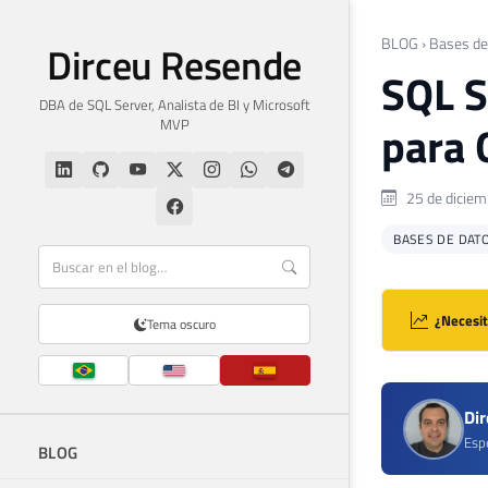
BLOG
›
Bases de
Dirceu Resende
SQL S
DBA de SQL Server, Analista de BI y Microsoft
MVP
para 
25 de diciem
BASES DE DAT
¿Necesit
Tema oscuro
Di
Espe
BLOG