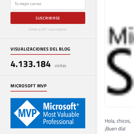
E-mail
SUSCRIBIRSE
Únete a 657 suscriptores
VISUALIZACIONES DEL BLOG
4.133.184
visitas
MICROSOFT MVP
Hola, chicos,
¡Buen día!