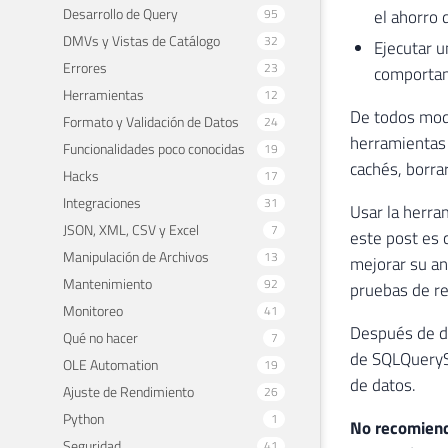
Desarrollo de Query
95
el ahorro 
DMVs y Vistas de Catálogo
32
Ejecutar u
Errores
23
comporta
Herramientas
12
De todos modo
Formato y Validación de Datos
24
herramientas 
Funcionalidades poco conocidas
19
cachés, borrar
Hacks
17
Integraciones
31
Usar la herra
JSON, XML, CSV y Excel
7
este post es 
Manipulación de Archivos
13
mejorar su an
Mantenimiento
92
pruebas de re
Monitoreo
41
Después de de
Qué no hacer
7
de SQLQuerySt
OLE Automation
19
de datos.
Ajuste de Rendimiento
26
Python
1
No recomiend
Seguridad
41