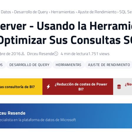
 Datos
›
Desarrollo de Query
›
Herramientas
›
Ajuste de Rendimiento
›
SQL Se
erver - Usando la Herram
Optimizar Sus Consultas 
bre de 2016
Dirceu Resende
4 min de lectura
1.751 views
OS
DESARROLLO DE QUERY
HERRAMIENTAS
AJUSTE DE RENDIMIENTO
¿Reducción de costes de Power
¿Nec
as consultoría de BI?
BI?
rceu Resende
cialista en la plataforma de datos de Microsoft