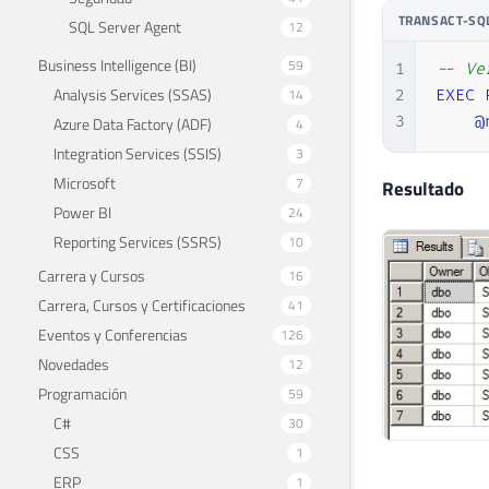
TRANSACT-SQ
SQL Server Agent
12
Business Intelligence (BI)
59
1
-- Ve
Analysis Services (SSAS)
14
2
EXEC
 
3
@
Azure Data Factory (ADF)
4
Integration Services (SSIS)
3
Microsoft
7
Resultado
Power BI
24
Reporting Services (SSRS)
10
Carrera y Cursos
16
Carrera, Cursos y Certificaciones
41
Eventos y Conferencias
126
Novedades
12
Programación
59
C#
30
CSS
1
ERP
1