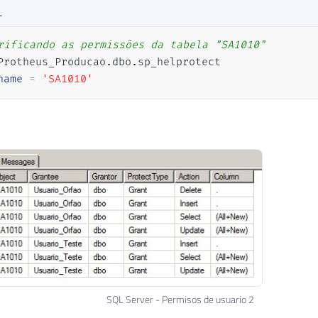
L
rificando as permissões da tabela "SA1010"
Protheus_Producao
.
dbo
.
sp_helprotect 

name
=
'SA1010'
SQL Server - Permisos de usuario 2