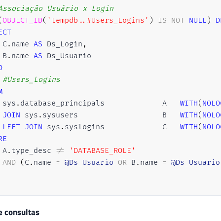
Associação Usuário x Login
(
OBJECT_ID
(
'tempdb..#Users_Logins'
)
IS
NOT
NULL
)
D
ECT
 C
.
name 
AS
 Ds_Login
,
 B
.
name 
AS
O
#Users_Logins
M
 sys
.
database_principals				A	
WITH
(
NOLO
JOIN
 sys
.
sysusers					B	
WITH
(
NOLO
LEFT
JOIN
 sys
.
syslogins				C	
WITH
(
NOLO
RE
 A
.
type_desc 
!=
'DATABASE_ROLE'
AND
(
C
.
name 
=
@Ds_Usuario
OR
 B
.
name 
=
@Ds_Usuario
Recupera o Login e o usuário
e consultas