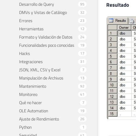
Desarrollo de Query
Resultado
95
DMVs y Vistas de Catálogo
32
Errores
23
Herramientas
12
Formato y Validación de Datos
24
Funcionalidades poco conocidas
19
Hacks
17
Integraciones
31
JSON, XML, CSV y Excel
7
Manipulación de Archivos
13
Mantenimiento
92
Monitoreo
41
Qué no hacer
7
OLE Automation
19
Ajuste de Rendimiento
26
Python
1
Seguridad
41