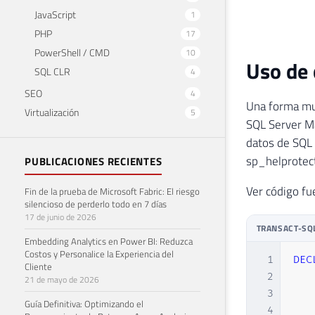
JavaScript
1
PHP
17
PowerShell / CMD
10
Uso de 
SQL CLR
4
SEO
4
Una forma muy
Virtualización
5
SQL Server Ma
datos de SQL 
sp_helprotect
PUBLICACIONES RECIENTES
Ver código fu
Fin de la prueba de Microsoft Fabric: El riesgo
silencioso de perderlo todo en 7 días
17 de junio de 2026
TRANSACT-SQ
Embedding Analytics en Power BI: Reduzca
Costos y Personalice la Experiencia del
1
DEC
Cliente
2
21 de mayo de 2026
3
Guía Definitiva: Optimizando el
4