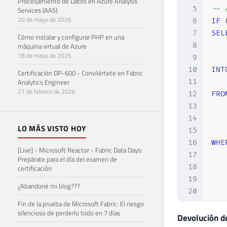
Procesamiento de Datos en Azure Analysis
5
-- 
Services (AAS)
20 de mayo de 2026
6
IF
7
SEL
Cómo instalar y configurar PHP en una
8
   
máquina virtual de Azure
18 de mayo de 2026
9
   
10
INT
Certificación DP-600 - Convíiértete en Fabric
Analytics Engineer
11
27 de febrero de 2026
12
FRO
13
   
14
LO MÁS VISTO HOY
15
16
WHE
[Live] - Microsoft Reactor - Fabric Data Days:
17
   
Prepárate para el día del examen de
18
certificación
19
¿Abandoné mi blog???
20
Fin de la prueba de Microsoft Fabric: El riesgo
21
silencioso de perderlo todo en 7 días
22
-- 
Devolución d