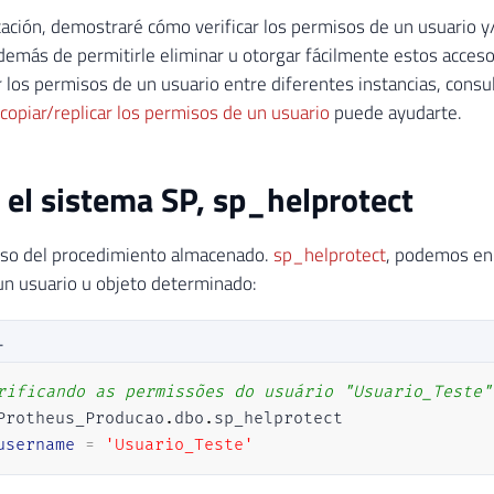
cación, demostraré cómo verificar los permisos de un usuario y
demás de permitirle eliminar u otorgar fácilmente estos acces
 los permisos de un usuario entre diferentes instancias, consult
copiar/replicar los permisos de un usuario
puede ayudarte.
el sistema SP, sp_helprotect
uso del procedimiento almacenado.
sp_helprotect
, podemos en
n usuario u objeto determinado:
L
rificando as permissões do usuário "Usuario_Teste"
Protheus_Producao
.
dbo
.
sp_helprotect 

username
=
'Usuario_Teste'