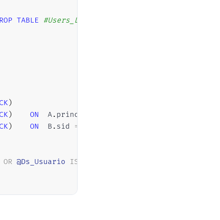
ROP
TABLE
#Users_Logins
CK
)
CK
)
ON
	A
.
principal_id 
=
 B
.
uid

CK
)
ON
	B
.
sid 
=
 C
.
OR
@Ds_Usuario
IS
NULL
)