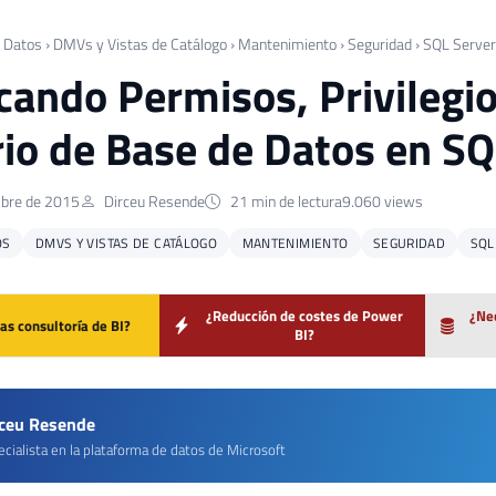
 Datos
›
DMVs y Vistas de Catálogo
›
Mantenimiento
›
Seguridad
›
SQL Server
icando Permisos, Privilegi
io de Base de Datos en SQ
bre de 2015
Dirceu Resende
21 min de lectura
9.060 views
OS
DMVS Y VISTAS DE CATÁLOGO
MANTENIMIENTO
SEGURIDAD
SQL
¿Reducción de costes de Power
¿Nec
as consultoría de BI?
BI?
rceu Resende
cialista en la plataforma de datos de Microsoft