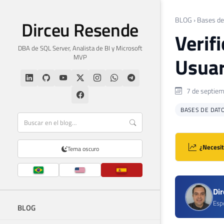
BLOG
›
Bases de
Dirceu Resende
Verif
DBA de SQL Server, Analista de BI y Microsoft
MVP
Usuar
7 de septiem
BASES DE DAT
¿Necesit
Tema oscuro
Di
Espe
BLOG