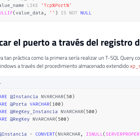
alue_name 
LIKE
'Tcp%Port%'
ULLIF
(
value_data
,
''
)
IS
NOT
NULL
icar el puerto a través del registr
va tan práctica como la primera sería realizar un T-SQL Query c
Windows a través del procedimiento almacenado extendido
xp_
L
ARE
@Instancia
 NVARCHAR
(
50
)
ARE
@Porta
VARCHAR
(
100
)
ARE
@RegKey_Instancia
 NVARCHAR
(
500
)
ARE
@RegKey
 NVARCHAR
(
500
)
@Instancia
=
CONVERT
(
NVARCHAR
,
ISNULL
(
SERVERPROPER