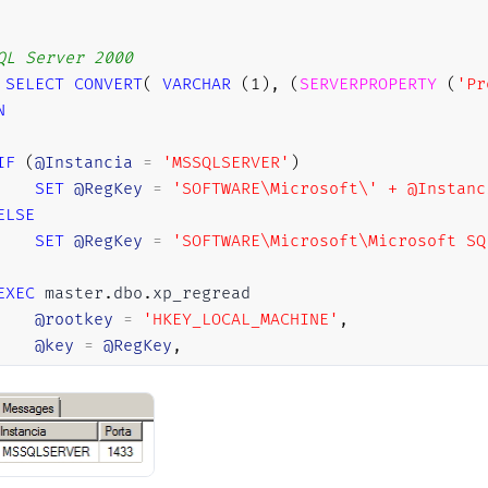
QL Server 2000
SELECT
CONVERT
(
VARCHAR
(
1
)
,
(
SERVERPROPERTY
(
'Pr
N
IF
(
@Instancia
=
'MSSQLSERVER'
)
SET
@RegKey
=
'SOFTWARE\Microsoft\' + @Instanc
ELSE
SET
@RegKey
=
'SOFTWARE\Microsoft\Microsoft SQ
EXEC
 master
.
dbo
.
xp_regread

@rootkey
=
'HKEY_LOCAL_MACHINE'
,
@key
=
@RegKey
,
@value_name
=
'TcpPort'
,
@value
=
@Porta
OUTPUT
SELECT
 @
@SERVERNAME
AS
 Servidor
,
@Instancia
AS
 Ins