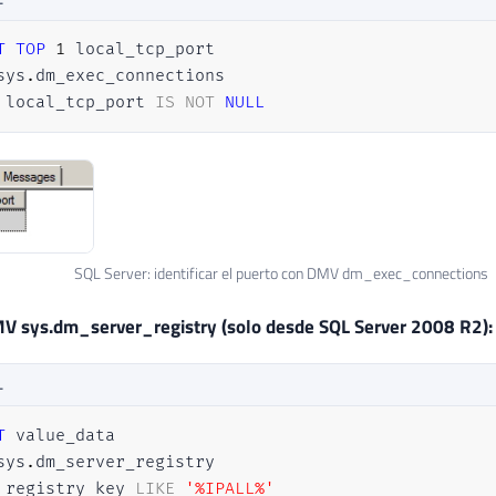
T
TOP
1
sys
.
 local_tcp_port 
IS
NOT
NULL
SQL Server: identificar el puerto con DMV dm_exec_connections
V sys.dm_server_registry (solo desde SQL Server 2008 R2):
L
T
sys
.
 registry_key 
LIKE
'%IPALL%'