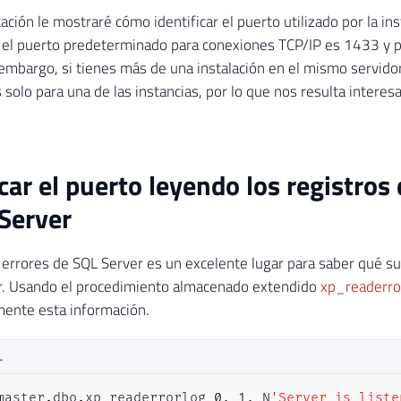
ación le mostraré cómo identificar el puerto utilizado por la in
 el puerto predeterminado para conexiones TCP/IP es 1433 y 
embargo, si tienes más de una instalación en el mismo servidor,
solo para una de las instancias, por lo que nos resulta interesa
icar el puerto leyendo los registros
Server
e errores de SQL Server es un excelente lugar para saber qué s
r. Usando el procedimiento almacenado extendido
xp_readerro
mente esta información.
L
master
.
dbo
.
xp_readerrorlog 
0
,
1
,
 N
'Server is liste