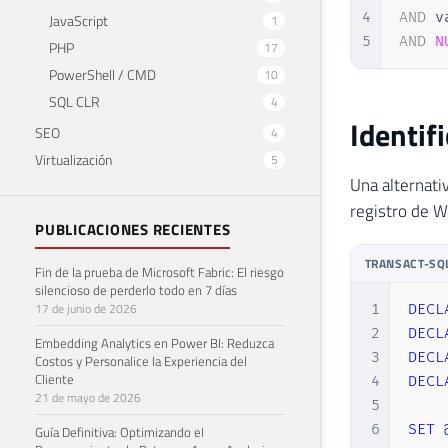
4
AND
 v
JavaScript
1
5
AND
N
PHP
17
PowerShell / CMD
10
SQL CLR
4
Identif
SEO
4
Virtualización
5
Una alternati
registro de 
PUBLICACIONES RECIENTES
TRANSACT-SQ
Fin de la prueba de Microsoft Fabric: El riesgo
silencioso de perderlo todo en 7 días
17 de junio de 2026
1
DECL
2
DECL
Embedding Analytics en Power BI: Reduzca
3
DECL
Costos y Personalice la Experiencia del
Cliente
4
DECL
21 de mayo de 2026
5
6
SET
Guía Definitiva: Optimizando el