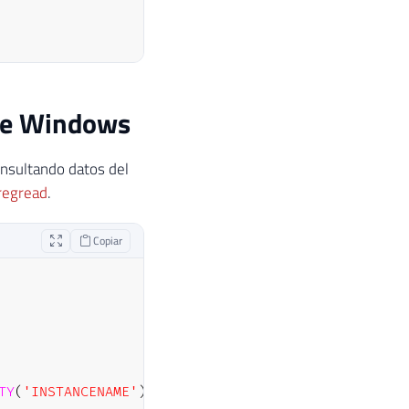
o de Windows
onsultando datos del
regread
.
Copiar
TY
(
'INSTANCENAME'
)
,
'MSSQLSERVER'
)
)