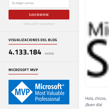
E-mail
SUSCRIBIRSE
Únete a 657 suscriptores
VISUALIZACIONES DEL BLOG
4.133.184
visitas
MICROSOFT MVP
Hola, chicos,
¡Buen día!