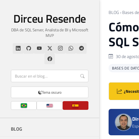
BLOG
›
Bases de
Dirceu Resende
Cómo 
DBA de SQL Server, Analista de BI y Microsoft
MVP
SQL S
30 de agost
BASES DE DAT
¿Necesit
Tema oscuro
Di
Espe
BLOG