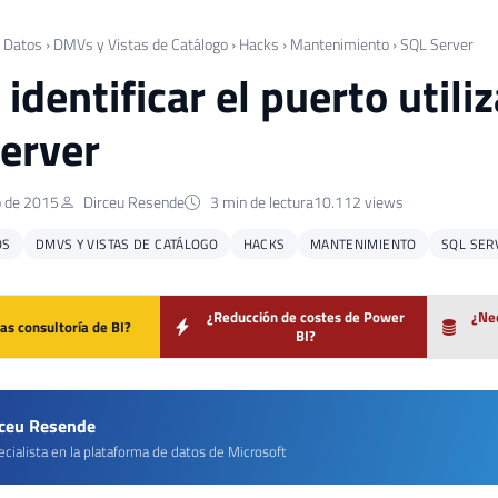
 Datos
›
DMVs y Vistas de Catálogo
›
Hacks
›
Mantenimiento
›
SQL Server
identificar el puerto utili
erver
o de 2015
Dirceu Resende
3 min de lectura
10.112 views
OS
DMVS Y VISTAS DE CATÁLOGO
HACKS
MANTENIMIENTO
SQL SER
¿Reducción de costes de Power
¿Nec
as consultoría de BI?
BI?
rceu Resende
cialista en la plataforma de datos de Microsoft