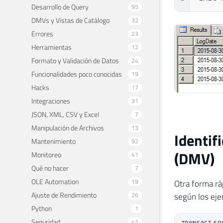
Desarrollo de Query
95
DMVs y Vistas de Catálogo
32
Errores
23
Herramientas
12
Formato y Validación de Datos
24
Funcionalidades poco conocidas
19
Hacks
17
Integraciones
31
JSON, XML, CSV y Excel
7
Manipulación de Archivos
13
Identif
Mantenimiento
92
(DMV)
Monitoreo
41
Qué no hacer
7
OLE Automation
19
Otra forma rá
Ajuste de Rendimiento
26
según los eje
Python
1
Seguridad
41
TRANSACT-SQ