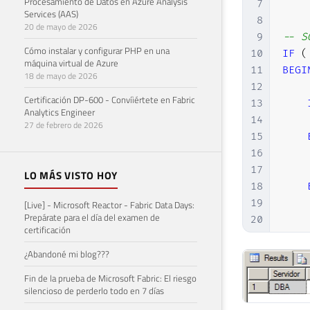
Procesamiento de Datos en Azure Analysis
7
Services (AAS)
8
20 de mayo de 2026
9
-- S
Cómo instalar y configurar PHP en una
10
IF
(
máquina virtual de Azure
11
BEGI
18 de mayo de 2026
12
Certificación DP-600 - Convíiértete en Fabric
13
Analytics Engineer
14
27 de febrero de 2026
15
16
17
LO MÁS VISTO HOY
18
19
[Live] - Microsoft Reactor - Fabric Data Days:
Prepárate para el día del examen de
20
certificación
21
22
¿Abandoné mi blog???
23
Fin de la prueba de Microsoft Fabric: El riesgo
24
silencioso de perderlo todo en 7 días
25