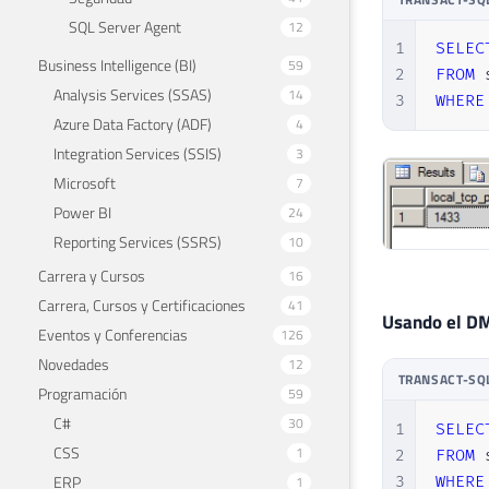
SQL Server Agent
12
1
SELEC
Business Intelligence (BI)
59
2
FROM
 
Analysis Services (SSAS)
14
3
WHERE
Azure Data Factory (ADF)
4
Integration Services (SSIS)
3
Microsoft
7
Power BI
24
Reporting Services (SSRS)
10
Carrera y Cursos
16
Carrera, Cursos y Certificaciones
41
Usando el DM
Eventos y Conferencias
126
Novedades
12
TRANSACT-SQ
Programación
59
C#
30
1
SELEC
CSS
1
2
FROM
 
ERP
1
3
WHERE