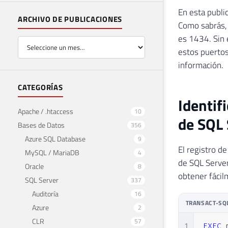
En esta public
ARCHIVO DE PUBLICACIONES
Como sabrás,
es 1434. Sin 
estos puertos 
información.
CATEGORÍAS
Identif
Apache / .htaccess
10
de SQL 
Bases de Datos
356
Azure SQL Database
9
El registro d
MySQL / MariaDB
4
de SQL Serve
Oracle
8
obtener fácil
SQL Server
337
Auditoría
16
TRANSACT-SQ
Azure
2
CLR
57
1
EXEC
 