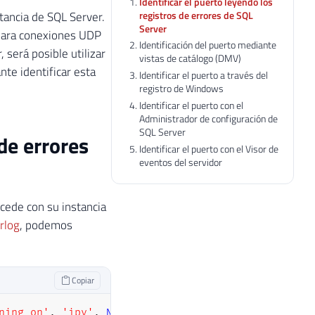
Identificar el puerto leyendo los
registros de errores de SQL
stancia de SQL Server.
Server
para conexiones UDP
Identificación del puerto mediante
 será posible utilizar
vistas de catálogo (DMV)
nte identificar esta
Identificar el puerto a través del
registro de Windows
Identificar el puerto con el
Administrador de configuración de
SQL Server
 de errores
Identificar el puerto con el Visor de
eventos del servidor
ucede con su instancia
rlog
, podemos
Copiar
ning on'
,
'ipv'
,
NULL
,
NULL
,
 N
'asc'