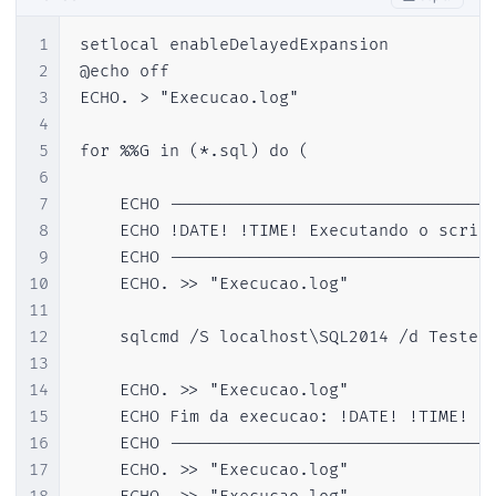
1
setlocal enableDelayedExpansion

2
@echo off

3
ECHO. > "Execucao.log"

4
5
for %%G in (*.sql) do (

6
7
	ECHO -------------------------------------------------------- >> "Execucao.log"

8
	ECHO !DATE! !TIME! Executando o script "%%G"... >> "Execucao.log"

9
	ECHO -------------------------------------------------------- >> "Execucao.log"

10
	ECHO. >> "Execucao.log"

11
12
	sqlcmd /S localhost\SQL2014 /d Testes -E -e -i"%%G" >> "Execucao.log"

13
14
	ECHO. >> "Execucao.log"

15
	ECHO Fim da execucao: !DATE! !TIME! >> "Execucao.log"

16
	ECHO -------------------------------------------------------- >> "Execucao.log"

17
	ECHO. >> "Execucao.log"
