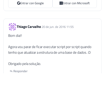
Entrar con Google
Entrar con Microsoft
Thiago Carvalho
20 de jun. de 2016 11:55
Bom dia!!
Agora vou parar de ficar executar script por script quando
tenho que atualizar a estrutura de uma base de dados. :D
Obrigado pela solução.
Responder
Cassia Silva
25 de ago. de 2016 11:01
Olá gostaria de saber como adicionar na bat a ordem de
execução dos scripts.