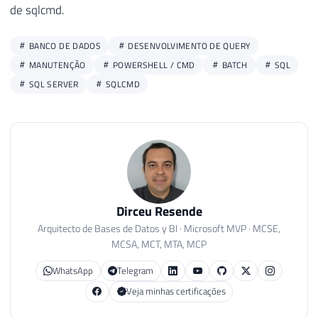
de sqlcmd.
BANCO DE DADOS
DESENVOLVIMENTO DE QUERY
MANUTENÇÃO
POWERSHELL / CMD
BATCH
SQL
SQL SERVER
SQLCMD
Dirceu Resende
Arquitecto de Bases de Datos y BI · Microsoft MVP · MCSE,
MCSA, MCT, MTA, MCP
WhatsApp
Telegram
Veja minhas certificações