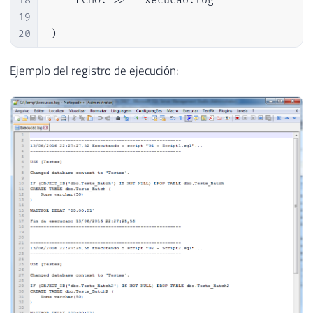
18
	ECHO. >> "Execucao.log"

19
20
)

21
22
PAUSE
Ejemplo del registro de ejecución: