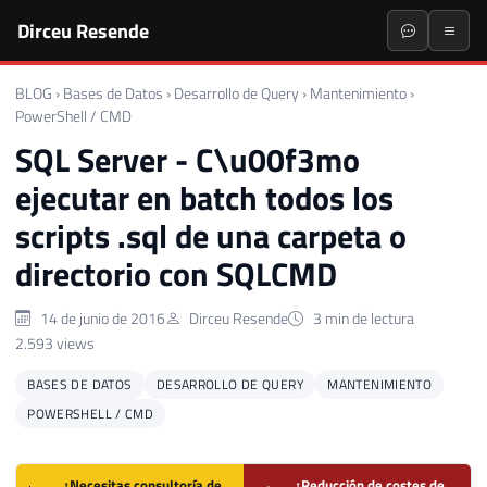
Dirceu Resende
BLOG
›
Bases de Datos
›
Desarrollo de Query
›
Mantenimiento
›
PowerShell / CMD
SQL Server - C\u00f3mo
ejecutar en batch todos los
scripts .sql de una carpeta o
directorio con SQLCMD
14 de junio de 2016
Dirceu Resende
3 min de lectura
2.593 views
BASES DE DATOS
DESARROLLO DE QUERY
MANTENIMIENTO
POWERSHELL / CMD
¿Necesitas consultoría de
¿Reducción de costes de