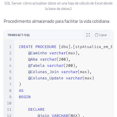
SQL Server: cómo actualizar datos en una hoja de cálculo de Excel desde
la base de datos2
Procedimiento almacenado para facilitar la vida cotidiana:
TRANSACT-SQL
Copiar
1
CREATE
PROCEDURE
[
dbo
]
.
[
stpAtualiza_em_Ex
2
@Caminho
varchar
(
max
)
,
3
@Aba
varchar
(
200
)
,
4
@Tabela
varchar
(
200
)
,
5
@Colunas_Join
varchar
(
max
)
,
6
@Colunas_Update
varchar
(
max
)
7
)
8
AS
9
BEGIN
10
11
DECLARE
12
@join
VARCHAR
(
MAX
)
,