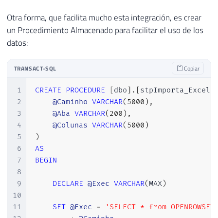
Otra forma, que facilita mucho esta integración, es crear
un Procedimiento Almacenado para facilitar el uso de los
datos:
TRANSACT-SQL
Copiar
1
CREATE
PROCEDURE
[
dbo
]
.
[
stpImporta_Excel
]
2
@Caminho
VARCHAR
(
5000
)
,
3
@Aba
VARCHAR
(
200
)
,
4
@Colunas
VARCHAR
(
5000
)
5
)
6
AS
7
BEGIN
8
9
DECLARE
@Exec
VARCHAR
(
MAX
)
10
11
SET
@Exec
=
'SELECT * from OPENROWSET