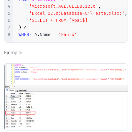
4
'Microsoft.ACE.OLEDB.12.0'
,
5
'Excel 12.0;Database=C:\Teste.xlsx;'
,
6
'SELECT * FROM [Aba1$]'
7
)
8
WHERE
 A
.
Nome 
=
'Paulo'
Ejemplo: