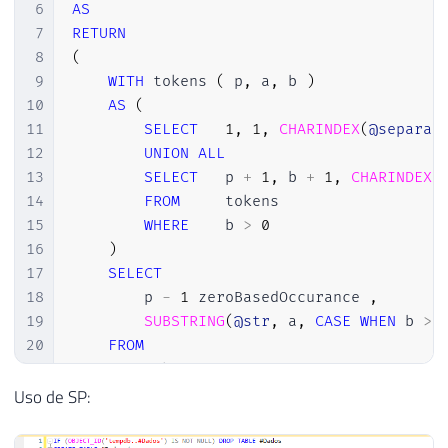
31
+
'SET '
6
AS
32
+
@update
7
RETURN
33
+
' FROM OPENROWSET (''Microsoft.
8
(
34
+
@Caminho
9
WITH
 tokens 
(
 p
,
 a
,
 b 
)
35
+
';'',	''Select * From ['
10
AS
(
36
+
@Aba
11
SELECT
1
,
1
,
CHARINDEX
(
@separat
37
+
'$]'') A'
12
UNION
ALL
38
+
' JOIN '
13
SELECT
   p 
+
1
,
 b 
+
1
,
CHARINDEX
(
39
+
@Tabela
14
FROM
     tokens

40
+
' b'
15
WHERE
    b 
>
0
41
+
' ON '
16
)
42
+
@join
17
SELECT
43
18
        p 
-
1
 zeroBasedOccurance 
,
44
EXEC
(
@Exec
)
19
SUBSTRING
(
@str
,
 a
,
CASE
WHEN
 b 
>
45
20
FROM
46
END
21
22
)
;
Uso de SP: