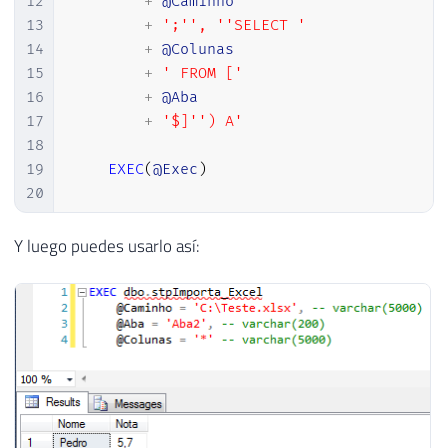
12
+
@Caminho
13
+
';'',	''SELECT '
14
+
@Colunas
15
+
' FROM ['
16
+
@Aba
17
+
'$]'') A'
18
19
EXEC
(
@Exec
)
20
21
END
Y luego puedes usarlo así: