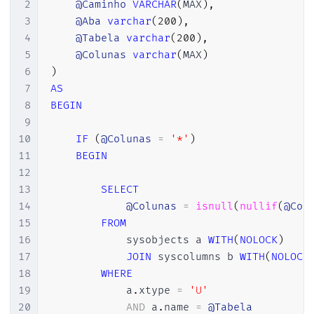
2
@Caminho
VARCHAR
(
MAX
)
,
3
@Aba
varchar
(
200
)
,
4
@Tabela
varchar
(
200
)
,
5
@Colunas
varchar
(
MAX
)
6
)
7
AS
8
BEGIN
9
10
IF
(
@Colunas
=
'*'
)
11
BEGIN
12
13
SELECT
14
@Colunas
=
isnull
(
nullif
(
@Col
15
FROM
16
            sysobjects a 
WITH
(
NOLOCK
)
17
JOIN
 syscolumns b 
WITH
(
NOLOCK
18
WHERE
19
            a
.
xtype 
=
'U'
20
AND
 a
.
name 
=
@Tabela