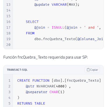
13
@update
VARCHAR
(
MAX
)
;
14
15
16
SELECT
17
@join
=
ISNULL
(
@join
+
' and '
,
'
18
FROM
19
        dbo
.
fncQuebra_Texto
(
@Colunas_Join
20
21
22
SELECT
Función fncQuebra_Texto requerida para usar SP:
23
@update
=
ISNULL
(
@update
+
','
,
'
24
FROM
TRANSACT-SQL
Copiar
25
        dbo
.
fncQuebra_Texto
(
@Colunas_Upda
26
1
CREATE
FUNCTION
[
dbo
]
.
[
fncQuebra_Texto
]
(
27
2
@str
 NVARCHAR
(
4000
)
,
28
DECLARE
@Exec
VARCHAR
(
MAX
)
3
@separator
CHAR
(
1
)
29
4
)
30
SET
@Exec
=
'UPDATE A '
5
RETURNS
TABLE