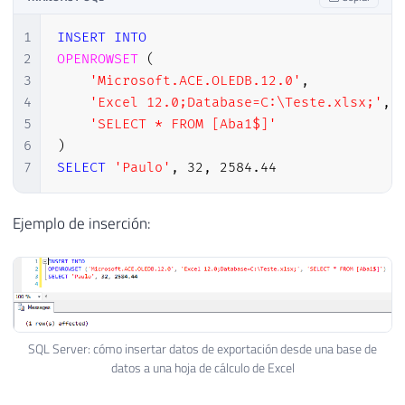
1
INSERT
INTO
2
OPENROWSET
(
3
'Microsoft.ACE.OLEDB.12.0'
,
4
'Excel 12.0;Database=C:\Teste.xlsx;'
,
5
'SELECT * FROM [Aba1$]'
6
)
7
SELECT
'Paulo'
,
32
,
2584.44
Ejemplo de inserción:
SQL Server: cómo insertar datos de exportación desde una base de
datos a una hoja de cálculo de Excel