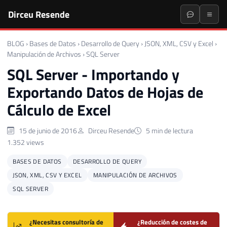
Dirceu Resende
BLOG
›
Bases de Datos
›
Desarrollo de Query
›
JSON, XML, CSV y Excel
›
Manipulación de Archivos
›
SQL Server
SQL Server - Importando y
Exportando Datos de Hojas de
Cálculo de Excel
15 de junio de 2016
Dirceu Resende
5 min de lectura
1.352 views
BASES DE DATOS
DESARROLLO DE QUERY
JSON, XML, CSV Y EXCEL
MANIPULACIÓN DE ARCHIVOS
SQL SERVER
¿Necesitas consultoría de
¿Reducción de costes de