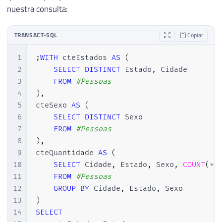
nuestra consulta:
TRANSACT-SQL
Copiar
1
;
WITH
 cteEstados 
AS
(
2
SELECT
DISTINCT
 Estado
,
 Cidade

3
FROM
#Pessoas
4
)
,
5
cteSexo 
AS
(
6
SELECT
DISTINCT
 Sexo

7
FROM
#Pessoas
8
)
,
9
cteQuantidade 
AS
(
10
SELECT
 Cidade
,
 Estado
,
 Sexo
,
COUNT
(
*
)
11
FROM
#Pessoas
12
GROUP
BY
 Cidade
,
 Estado
,
13
)
14
SELECT