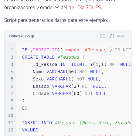
organizadores y oradores del
1er Día SQL ES
.
Script para generar los datos para este ejemplo:
TRANSACT-SQL
Copiar
1
IF
(
OBJECT_ID
(
'tempdb..#Pessoas'
)
IS
NOT
2
CREATE
TABLE
#Pessoas (
3
    Id_Pessoa 
INT
IDENTITY
(
1
,
1
)
NOT
NULL
4
    Nome 
VARCHAR
(
60
)
NOT
NULL
,
5
    Sexo 
VARCHAR
(
1
)
NOT
NULL
,
6
    Estado 
VARCHAR
(
2
)
NOT
NULL
,
7
    Cidade 
VARCHAR
(
60
)
NOT
NULL
8
)
9
GO

10
11
INSERT
INTO
#Pessoas (Nome, Sexo, Estado,
12
VALUES