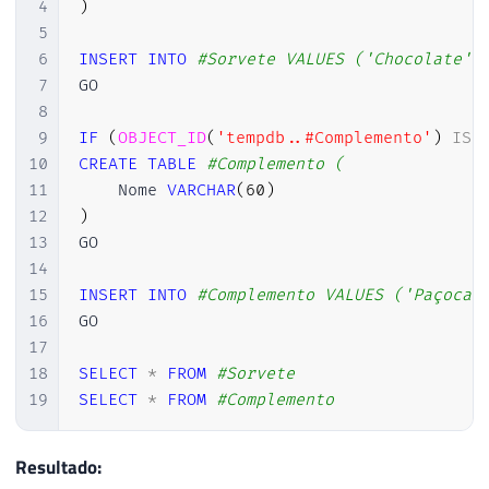
4
)
5
6
INSERT
INTO
#Sorvete VALUES ('Chocolate')
7
GO

8
9
IF
(
OBJECT_ID
(
'tempdb..#Complemento'
)
IS
10
CREATE
TABLE
#Complemento (
11
    Nome 
VARCHAR
(
60
)
12
)
13
GO

14
15
INSERT
INTO
#Complemento VALUES ('Paçoca'
16
GO

17
18
SELECT
*
FROM
#Sorvete
19
SELECT
*
FROM
#Complemento
Resultado: