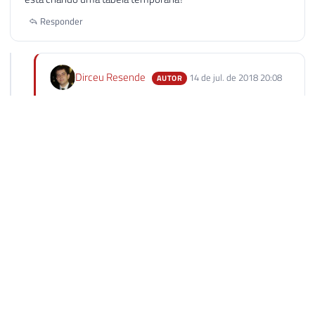
Responder
Dirceu Resende
14 de jul. de 2018 20:08
AUTOR
Olá, Marcos. Boa noite.
Sim, é isso mesmo. Nesses exemplos utilizei tabelas
temporárias.
Responder
Huara
25 de set. de 2019 18:39
Excelente post, você explica com clareza e exemplos claros!
Obrigada
Responder