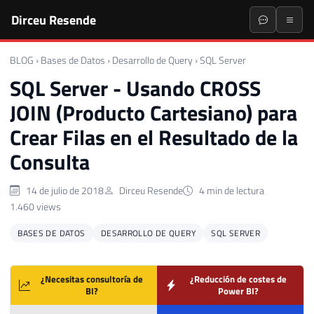
Dirceu Resende
BLOG
›
Bases de Datos
›
Desarrollo de Query
›
SQL Server
SQL Server - Usando CROSS
JOIN (Producto Cartesiano) para
Crear Filas en el Resultado de la
Consulta
14 de julio de 2018
Dirceu Resende
4 min de lectura
1.460 views
BASES DE DATOS
DESARROLLO DE QUERY
SQL SERVER
¿Necesitas consultoría de
¿Reducción de costes de
BI?
Power BI?