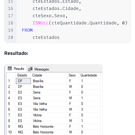
15
    cteEstados
.
Estado
,
16
    cteEstados
.
Cidade
,
17
    cteSexo
.
Sexo
,
18
ISNULL
(
cteQuantidade
.
Quantidade
,
0
)
A
19
FROM
20
    cteEstados

21
CROSS
JOIN
 cteSexo

22
LEFT
JOIN
 cteQuantidade 
ON
 cteEstados
Resultado:
23
ORDER
BY
24
1
,
2
,
3