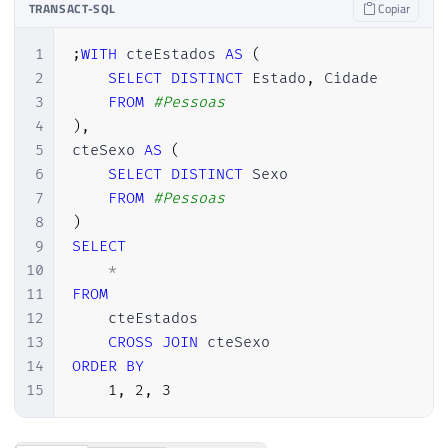
TRANSACT-SQL
Copiar
1
;
WITH
 cteEstados 
AS
(
2
SELECT
DISTINCT
 Estado
,
 Cidade

3
FROM
#Pessoas
4
)
,
5
cteSexo 
AS
(
6
SELECT
DISTINCT
 Sexo

7
FROM
#Pessoas
8
)
9
SELECT
10
*
11
FROM
12
    cteEstados

13
CROSS
JOIN
14
ORDER
BY
15
1
,
2
,
3