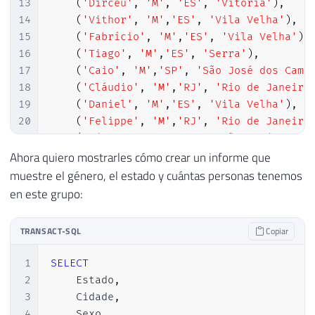
13
(
'Dirceu'
,
'M'
,
'ES'
,
'Vitória'
)
,
14
(
'Vithor'
,
'M'
,
'ES'
,
'Vila Velha'
)
,
15
(
'Fabrício'
,
'M'
,
'ES'
,
'Vila Velha'
)
,
16
(
'Tiago'
,
'M'
,
'ES'
,
'Serra'
)
,
17
(
'Caio'
,
'M'
,
'SP'
,
'São José dos Camp
18
(
'Cláudio'
,
'M'
,
'RJ'
,
'Rio de Janeiro
19
(
'Daniel'
,
'M'
,
'ES'
,
'Vila Velha'
)
,
20
(
'Felippe'
,
'M'
,
'RJ'
,
'Rio de Janeiro
21
(
'Jéssica'
,
'F'
,
'SP'
,
'São José dos C
22
(
'Raiane'
,
'F'
,
'DF'
,
'Brasília'
)
,
Ahora quiero mostrarles cómo crear un informe que
23
(
'Reginaldo'
,
'M'
,
'SP'
,
'Boituva'
)
,
muestre el género, el estado y cuántas personas tenemos
24
(
'Sulamita'
,
'F'
,
'MG'
,
'Belo Horizon
en este grupo:
TRANSACT-SQL
Copiar
1
SELECT
2
    Estado
,
3
    Cidade
,
4
    Sexo
,